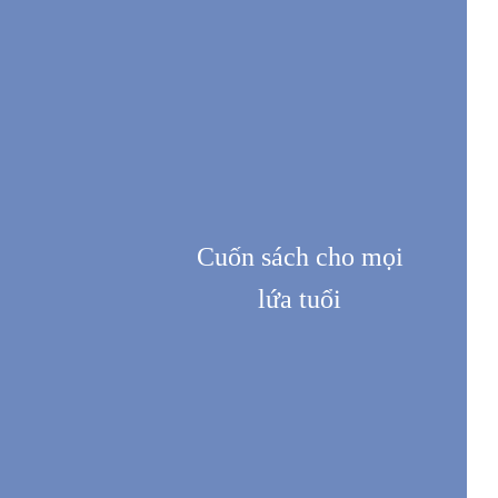
Cuốn sách cho mọi
lứa tuổi
ĐẶT SÁCH NGAY
ĐẶT SÁCH NGAY