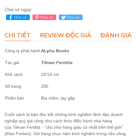
Chia sẻ ngay:
Chia sẻ
Chia sẻ
Chia sẻ
CHI TIẾT
REVIEW ĐỘC GIẢ
ĐÁNH GIÁ 
Công ty phát hành
ALpha Books
Tác giả
Tilman Ferrtitta
Khổ sách
16*24 cm
Số trang
200
Phiên bản
Bìa mềm, tay gấp
Cuốn sách là bản đúc kết những kinh nghiệm lãnh đạo doanh
nghiệp quý giá cũng như cách thức điều hành nhà hàng
của Tilman Fertitta - “chủ nhà hàng giàu có nhất trên thế giới”
(theo
Forbes
). Với hàng chục năm kinh nghiệm trong nền công