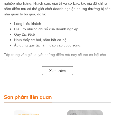
nghiệp nhà hàng, khách sạn, giải trí và cờ bạc, tác giả đã chỉ ra
năm điểm mù có thể giết chết doanh nghiệp nhưng thường bị các
nhà quản lý bỏ qua, đó là:
Lòng hiếu khách
Hiểu rõ những chỉ số của doanh nghiệp
Quy tắc 95:5
Nhìn thấy cơ hội, nắm bắt cơ hội
Áp dụng quy tắc lãnh đạo vào cuộc sống.
Tập trung vào giải quyết những điểm mù này sẽ tạo cơ hội cho
doanh nghiệp phát triển và bứt phá lên tầm cao mới.
1. CUỐN SÁCH CÓ GÌ ĐẶC BIỆT
Xem thêm
Cuốn sách hướng tới các chủ doanh nghiệp, chủ nhà hàng,
khách sạn muốn nâng cao trải nghiệm cho khách hàng cũng như
mang lại dịch vụ vượt trội nhằm tạo sự khác biệt và khẳng định vị
thế của doanh nghiệp.
Sản phẩm liên quan
Tại sao nhà hàng của bạn không thể thu hút nhiều thực khách
hơn? Tại sao doanh nghiệp của bạn không thể đứng vững trước