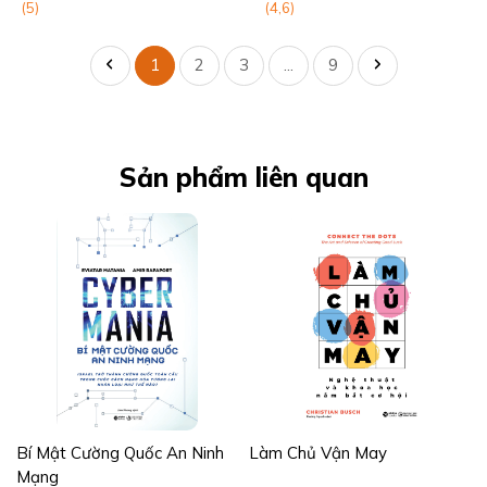
(5)
(4,6)
1
2
3
...
9
Sản phẩm liên quan
Bí Mật Cường Quốc An Ninh
Làm Chủ Vận May
Mạng