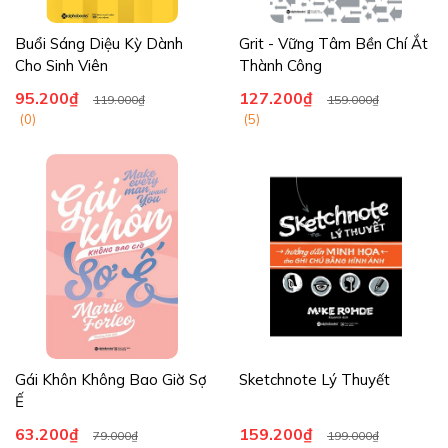
Buổi Sáng Diệu Kỳ Dành
Grit - Vững Tâm Bền Chí Ắt
Cho Sinh Viên
Thành Công
95.200₫
127.200₫
119.000₫
159.000₫
(0)
(5)
Gái Khôn Không Bao Giờ Sợ
Sketchnote Lý Thuyết
Ế
63.200₫
159.200₫
79.000₫
199.000₫