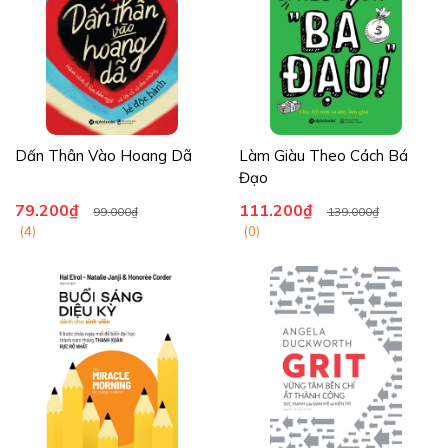
Dấn Thân Vào Hoang Dã
Làm Giàu Theo Cách Bá
Đạo
79.200₫
111.200₫
99.000₫
139.000₫
(4)
(0)