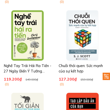
(0)
(0)
Nghề Tay Trái Hái Ra Tiền -
Chuỗi thói quen: Sức mạnh
27 Ngày Biến Ý Tưởng
của sự kết hợp
Thành Thu Nhập
119.200₫
127.200₫
149.000₫
159.000₫
(0)
(0)