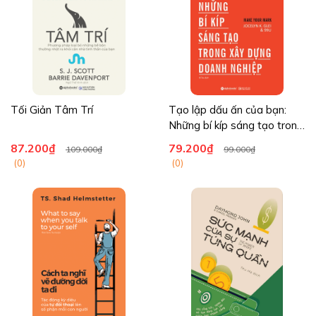
Tối Giản Tâm Trí
Tạo lập dấu ấn của bạn:
Những bí kíp sáng tạo trong
xây dựng doanh nghiệp
87.200₫
79.200₫
109.000₫
99.000₫
(0)
(0)