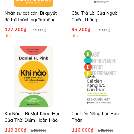
Nhân sự cốt cán: Bí quyết
Câu Trả Lời Của Người
để trở thành người không
Chiến Thắng
thể thay thế
127.200₫
95.200₫
159.000₫
119.000₫
(0)
(0)
Khi Nào - Bí Mật Khoa Học
Cải Tiến Năng Lực Bản
Của Thời Điểm Hoàn Hảo
Thân
119.200₫
116.000₫
149.000₫
145.000₫