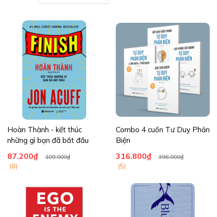
Hoàn Thành - kết thúc
Combo 4 cuốn Tư Duy Phản
những gì bạn đã bắt đầu
Biện
87.200₫
316.800₫
109.000₫
396.000₫
(0)
(5)