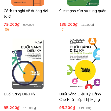
Cách ta nghĩ vẽ đường đời
Sức mạnh của sự túng quẫn
ta đi
79.200₫
135.200₫
99.000₫
169.000₫
(0)
(0)
Buổi Sáng Diệu Kỳ
Buổi Sáng Diệu Kỳ Dành
Cho Nhà Tiếp Thị Mạng
Lưới
95.200₫
95.200₫
119.000₫
119.000₫