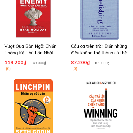
Vượt Qua Bản Ngã: Chiến
Câu cá trên trời: Biến những
Thắng Kẻ Thù Lớn Nhất
điều không thể thành có thể
Của Bạn
119.200₫
87.200₫
149.000₫
109.000₫
(0)
(0)