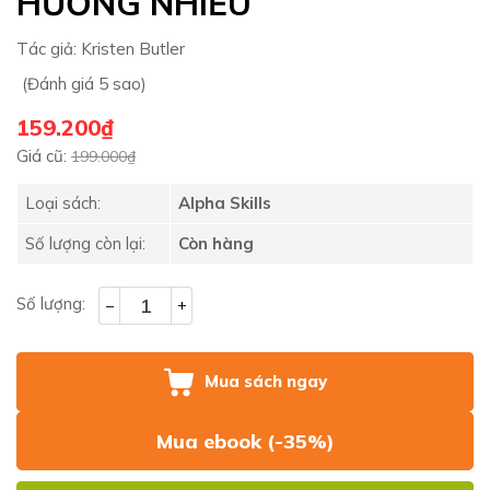
HƯỞNG NHIỀU
Tác giả:
Kristen Butler
(Đánh giá 5 sao)
159.200₫
Giá cũ:
199.000₫
Loại sách:
Alpha Skills
Số lượng còn lại:
Còn hàng
Số lượng:
–
+
Mua sách ngay
Mua ebook (-35%)