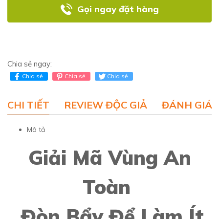
Gọi ngay đặt hàng
Chia sẻ ngay:
Chia sẻ
Chia sẻ
Chia sẻ
CHI TIẾT
REVIEW ĐỘC GIẢ
ĐÁNH GIÁ 
Mô tả
Giải Mã Vùng An
Toàn
Đòn Bẩy Để Làm Ít