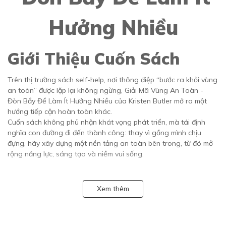
Hưởng Nhiều
Giới Thiệu Cuốn Sách
Trên thị trường sách self-help, nơi thông điệp “bước ra khỏi vùng
an toàn” được lặp lại không ngừng, Giải Mã Vùng An Toàn -
Đòn Bẩy Để Làm Ít Hưởng Nhiều của Kristen Butler mở ra một
hướng tiếp cận hoàn toàn khác.
Cuốn sách không phủ nhận khát vọng phát triển, mà tái định
nghĩa con đường đi đến thành công: thay vì gồng mình chịu
đựng, hãy xây dựng một nền tảng an toàn bên trong, từ đó mở
rộng năng lực, sáng tạo và niềm vui sống.
Nội Dung Cuốn Sách
Xem thêm
Cuốn sách được xây dựng thành ba phần liên kết logic, tăng dần
chiều sâu từ nhận thức đến thực hành và tích hợp.