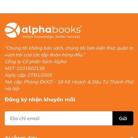
Phát triển tầm nhìn và mục tiêu từ phiên bản chân thật
Định hướng hành động để mở rộng Vùng An toàn một
cách tự nhiên
Mỗi chương đều đi kèm ví dụ thực tế và công cụ tâm lý như
Vision Board, điều hướng cảm xúc, sức mạnh của lời nói, giúp
độc giả áp dụng ngay vào đời sống.
"Chúng tôi không bán sách, chúng tôi bán kiến thức quản trị
Phần III. Trở Thành Chuyên Gia Vùng An Toàn
vượt trội của các tập đoàn hàng đầu."
Công ty Cổ phần Sách Alpha
Giai đoạn nâng cao, tập trung vào:
MST: 0101602138
Ngày cấp: 27/01/2005
Duy trì động lực dài hạn
Nơi cấp: Phòng ĐKKD - Sở Kế Hoạch & Đầu Tư Thành Phố
Cân bằng nội tâm
Phát triển mối quan hệ
Hà Nội
Sống trong trạng thái thăng hoa bền vững
Đăng ký nhận khuyến mãi
Phần này định hình cuốn sách như một hệ thống sống, không
phải tập hợp những mẹo truyền động lực ngắn hạn.
Gửi
Đối Tượng Độc Giả