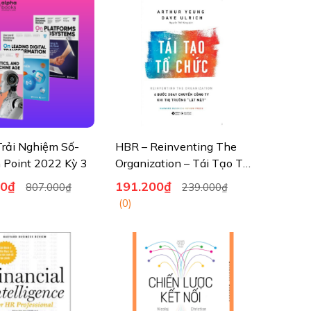
Trải Nghiệm Số-
HBR – Reinventing The
Point 2022 Kỳ 3
Organization – Tái Tạo Tổ
Chức - 6 Bước Xoay
00₫
191.200₫
807.000₫
239.000₫
Chuyển Công Ty Khi Thị
(0)
Trường Lật Mặt