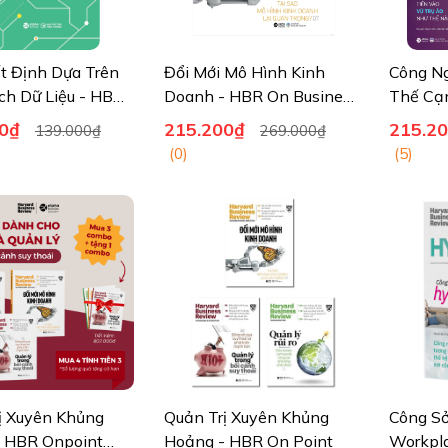
t Định Dựa Trên
Đổi Mới Mô Hình Kinh
Công Ng
ch Dữ Liệu - HBR
Doanh - HBR On Business
Thế Cạ
er)
Model Innovation
0₫
215.200₫
215.2
139.000₫
269.000₫
(0)
(5)
ị Xuyên Khủng
Quản Trị Xuyên Khủng
Công Sở
 HBR Onpoint
Hoảng - HBR On Point
Workpl