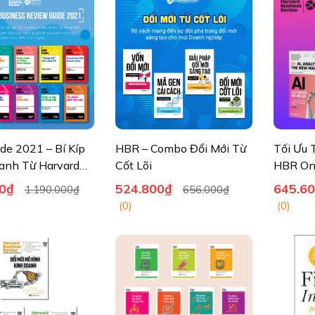
de 2021 – Bí Kíp
HBR – Combo Đổi Mới Từ
Tối Ưu 
anh Từ Harvard
Cốt Lõi
HBR On 
ộ 10 cuốn)
0₫
524.800₫
645.6
1.190.000₫
656.000₫
(0)
(0)