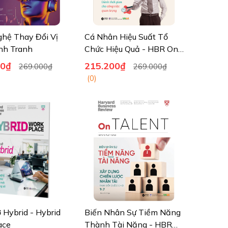
hệ Thay Đổi Vị
Cá Nhân Hiệu Suất Tổ
nh Tranh
Chức Hiệu Quả - HBR On
High Performance
00₫
215.200₫
269.000₫
269.000₫
(0)
 Hybrid - Hybrid
Biến Nhân Sự Tiềm Năng
ace
Thành Tài Năng - HBR