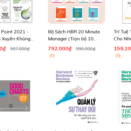
Point 2021 -
Bộ Sách HBR 20 Minute
Trí Tuệ
ị Xuyên Khủng
Manager (Trọn bộ 10
Cho Nh
cuốn) – Ấn Bản 2021
Sự (HBR
0₫
792.000₫
159.2
597.000₫
990.000₫
(0)
(5)