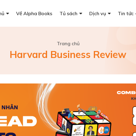
hủ
Về Alpha Books
Tủ sách
Dịch vụ
Tin tức 
Trang chủ
Harvard Business Review