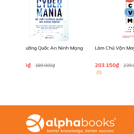
h Mạng
Làm Chủ Vận May
Bẫy Tiện
203.150₫
169.15
239.000₫
(0)
(0)