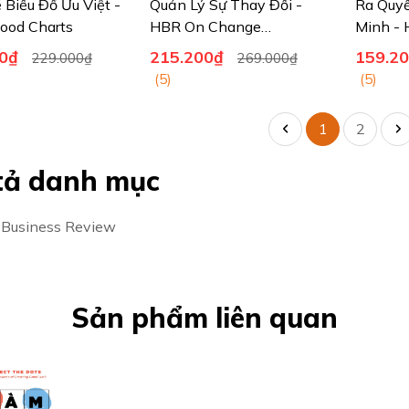
 Biểu Đồ Ưu Việt -
Quản Lý Sự Thay Đổi -
Ra Quy
ood Charts
HBR On Change
Minh -
Management
Smart D
0₫
215.200₫
159.2
229.000₫
269.000₫
(5)
(5)
1
2
tả danh mục
 Business Review
Sản phẩm liên quan