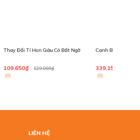
 Ngờ
Canh Bạc Lớn
Thói Quen
339.150₫
160.650
399.000₫
(0)
(0)
LIÊN HỆ