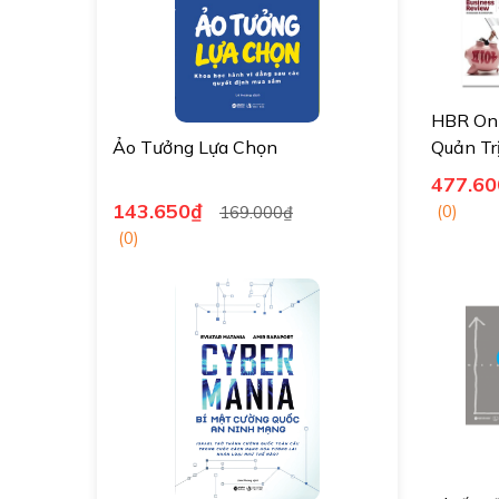
HBR On 
Ảo Tưởng Lựa Chọn
Quản Tr
Hoảng
477.60
143.650₫
(0)
169.000₫
(0)