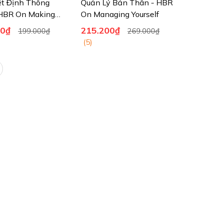
ết Định Thông
Quản Lý Bản Thân - HBR
 HBR On Making
On Managing Yourself
ecisions
00₫
215.200₫
199.000₫
269.000₫
(5)