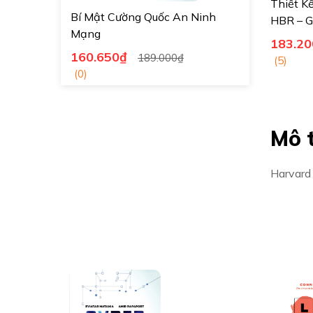
Thiết Kế
Bí Mật Cường Quốc An Ninh
HBR – G
Mạng
183.20
160.650₫
189.000₫
(5)
(0)
Mô 
Harvard