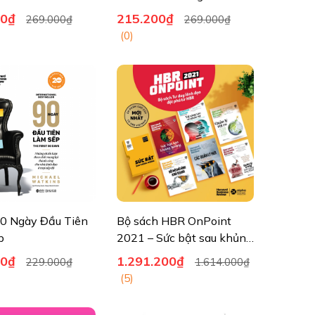
On Talent
00₫
215.200₫
269.000₫
269.000₫
(0)
0 Ngày Đầu Tiên
Bộ sách HBR OnPoint
p
2021 – Sức bật sau khủng
hoảng (Trọn bộ 6 cuốn
00₫
1.291.200₫
229.000₫
1.614.000₫
kèm tặng Boxset)
(5)