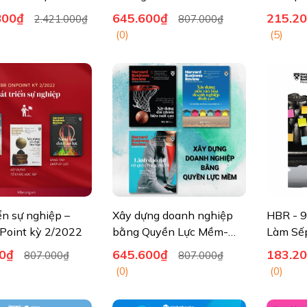
bộ HBR ONPOINT
800₫
645.600₫
215.2
2.421.000₫
807.000₫
 bộ)
(0)
(5)
ển sự nghiệp –
Xây dựng doanh nghiệp
HBR - 9
oint kỳ 2/2022
bằng Quyền Lực Mềm-
Làm Sế
HBR OnPoint 2022
0₫
645.600₫
183.2
807.000₫
807.000₫
(0)
(0)