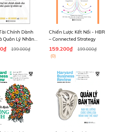
 Tài Chính Dành
Chiến Lược Kết Nối - HBR
à Quản Lý Nhân
– Connected Strategy
)
00₫
159.200₫
199.000₫
199.000₫
(0)