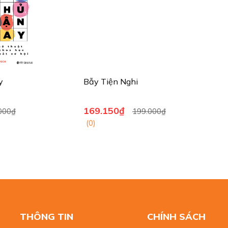
 Nghi
Thay Đổi Tí Hon Giàu Có Bất
0₫
109.650₫
199.000₫
129.000₫
(0)
THÔNG TIN
CHÍNH SÁCH