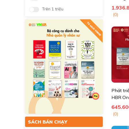
(Set 3 
1.936.
Trên 1 triệu
+ tặng 1
(0)
Phát tri
HBR OnP
645.60
(0)
SÁCH BÁN CHẠY