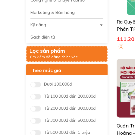
Marketing & Bán hàng
Ra Quyế
Kỹ năng
Phân Tí
(Pre-ord
Sách điện tử
111.20
(0)
Lọc sản phẩm
Tìm kiếm dễ dàng chính xác
Theo mức giá
Dưới 100.000đ
Từ 100.000đ đến 200.000đ
Từ 200.000đ đến 300.000đ
Từ 300.000đ đến 500.000đ
Quản Tr
Từ 500.000đ đến 1 triệu
Hoảng -