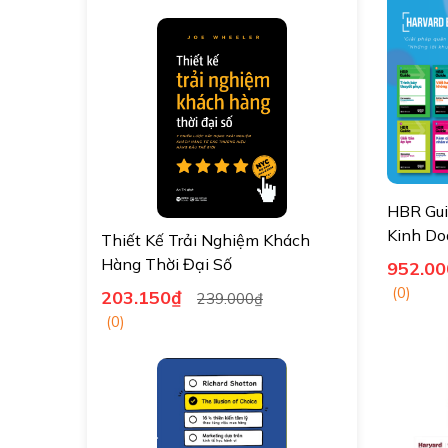
HBR Gui
Kinh Do
Thiết Kế Trải Nghiệm Khách
(Trọn b
Hàng Thời Đại Số
952.00
(0)
203.150₫
239.000₫
(0)