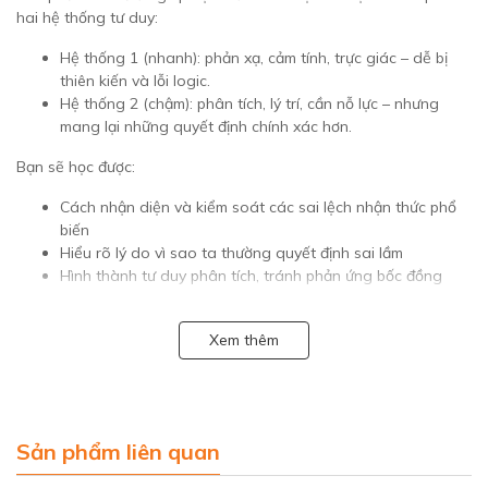
hai hệ thống tư duy:
Hệ thống 1 (nhanh): phản xạ, cảm tính, trực giác – dễ bị
thiên kiến và lỗi logic.
Hệ thống 2 (chậm): phân tích, lý trí, cần nỗ lực – nhưng
mang lại những quyết định chính xác hơn.
Bạn sẽ học được:
Cách nhận diện và kiểm soát các sai lệch nhận thức phổ
biến
Hiểu rõ lý do vì sao ta thường quyết định sai lầm
Hình thành tư duy phân tích, tránh phản ứng bốc đồng
1.2. Tư Duy Phản Biện Như Một Luật Sư – Colin Seale
Cuốn sách thực hành dành cho những ai muốn rèn luyện tư duy
Xem thêm
phản biện sắc bén như một luật sư: khách quan, logic và dựa
trên bằng chứng.
Bạn sẽ học được:
Sản phẩm liên quan
Kỹ năng đặt câu hỏi và phân tích luận điểm
Cách tránh ngụy biện và lập luận sai lầm