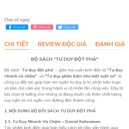
Chia sẻ ngay:
Chia sẻ
Chia sẻ
Chia sẻ
CHI TIẾT
REVIEW ĐỘC GIẢ
ĐÁNH GIÁ 
BỘ SÁCH “TƯ DUY ĐỘT PHÁ"
Bộ sách “
Tư duy đột phá
” - gồm hai cuốn kinh điển là
"Tư duy
nhanh và chậm"
và
"Tư duy phản biện như một luật sư"
, là
công cụ đắc lực giúp bạn rèn luyện tư duy lý trí, phản biện logic
và làm chủ cảm xúc trong hành vi cá nhân lẫn công việc. Đây là
lựa chọn lý tưởng cho những ai đang muốn cải thiện chất lượng
suy nghĩ và rút ngắn con đường đến thành công
1. NỘI DUNG BỘ ĐÔI SÁCH TƯ DUY ĐỘT PHÁ
1.1. Tư Duy Nhanh Và Chậm – Daniel Kahneman
Tác phẩm kinh điển giúp bạn hiểu cách bộ não vận hành qua