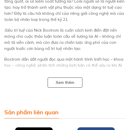
tổng quát, ai sẽ kiểm soát tương lai? Loài người sẽ là người kiến
tạo, hay trở thành sinh vật phụ thuộc vào một dạng trí tuệ cao
hơn? Đây là câu hỏi không chỉ của riêng giới công nghệ mà của
toàn bộ nhân loại trong thế kỷ 21.
Siêu trí tuệ
của Nick Bostrom là cuốn sách kinh điển đặt nền
móng cho cuộc thảo luận toàn cầu về tương lai AI – không chỉ
mô tả viễn cảnh, mà còn đưa ra chiến lược ứng phó của con
người trước cơn bùng nổ trí tuệ nhân tạo.
Bostrom dẫn dắt người đọc qua một hành trình triết học – khoa
học – công nghệ, phân tích những kịch bản có thể xảy ra khi AI
đạt đến mức siêu trí tuệ, và đặt ra những câu hỏi sinh tử cho
nhân loại:
Xem thêm
Con đường từ trí tuệ con người đến siêu trí tuệ máy móc:
giả lập não bộ, giao diện não–máy tính, AI hạt giống…
Hệ quả khi siêu trí tuệ vượt ngoài kiểm soát: nhân loại có
Sản phẩm liên quan
thể đối mặt nguy cơ tuyệt chủng.
Khả năng chủ động: thiết kế “vụ nổ trí tuệ” có kiểm soát
thay vì buông trôi.