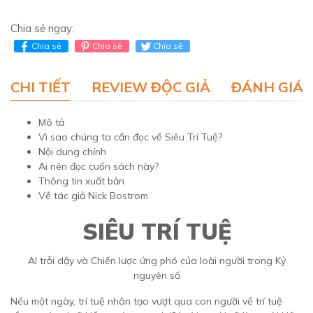
Chia sẻ ngay:
Chia sẻ
Chia sẻ
Chia sẻ
CHI TIẾT
REVIEW ĐỘC GIẢ
ĐÁNH GIÁ 
Mô tả
Vì sao chúng ta cần đọc về Siêu Trí Tuệ?
Nội dung chính
Ai nên đọc cuốn sách này?
Thông tin xuất bản
Về tác giả Nick Bostrom
SIÊU TRÍ TUỆ
AI trỗi dậy và Chiến lược ứng phó của loài người trong Kỷ
nguyên số
Nếu một ngày, trí tuệ nhân tạo vượt qua con người về trí tuệ