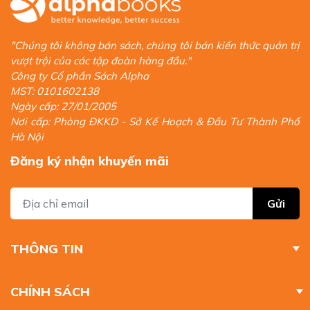
Dịch giả: Phạm Hồng Anh & Nguyễn Duy Anh
NXB: Thế Giới | Năm xuất bản: 2025
Số trang: 436 | Khổ sách: 16 x 24 cm
"Chúng tôi không bán sách, chúng tôi bán kiến thức quản trị
Hình thức: Bìa mềm, tay gấp
vượt trội của các tập đoàn hàng đầu."
Giá bìa: 249.000 VNĐ
Công ty Cổ phần Sách Alpha
Tái bản lần thứ nhất, tháng 8/2025
MST: 0101602138
Ngày cấp: 27/01/2005
Nick Bostrom (ĐH Oxford) là một trong những nhà tư tưởng
Nơi cấp: Phòng ĐKKD - Sở Kế Hoạch & Đầu Tư Thành Phố
hàng đầu thế giới về rủi ro hiện sinh và trí tuệ nhân tạo. Ông
Hà Nội
từng hai lần góp mặt trong danh sách “100 Nhà tư tưởng Toàn
cầu” của Foreign Policy và là diễn giả TED nổi tiếng. Các công
Đăng ký nhận khuyến mãi
trình của Bostrom đã được dịch ra hơn 30 ngôn ngữ, với những
tác phẩm có ảnh hưởng như
Global Catastrophic Risks
,
Human
Enhancement
,
Deep Utopia
…
Gửi
THÔNG TIN
CHÍNH SÁCH