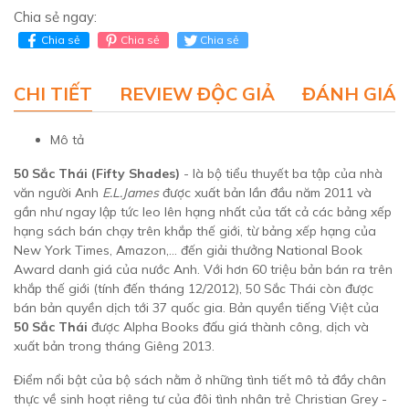
Chia sẻ ngay:
Chia sẻ
Chia sẻ
Chia sẻ
CHI TIẾT
REVIEW ĐỘC GIẢ
ĐÁNH GIÁ 
Mô tả
50 Sắc Thái (Fifty Shades)
- là bộ tiểu thuyết ba tập của nhà
văn người Anh
E.L.James
được xuất bản lần đầu năm 2011 và
gần như ngay lập tức leo lên hạng nhất của tất cả các bảng xếp
hạng sách bán chạy trên khắp thế giới, từ bảng xếp hạng của
New York Times, Amazon,... đến giải thưởng National Book
Award danh giá của nước Anh. Với hơn 60 triệu bản bán ra trên
khắp thế giới (tính đến tháng 12/2012), 50 Sắc Thái còn được
bán bản quyền dịch tới 37 quốc gia. Bản quyền tiếng Việt của
50 Sắc Thái
được Alpha Books đấu giá thành công, dịch và
xuất bản trong tháng Giêng 2013.
Điểm nổi bật của bộ sách nằm ở những tình tiết mô tả đầy chân
thực về sinh hoạt riêng tư của đôi tình nhân trẻ Christian Grey -