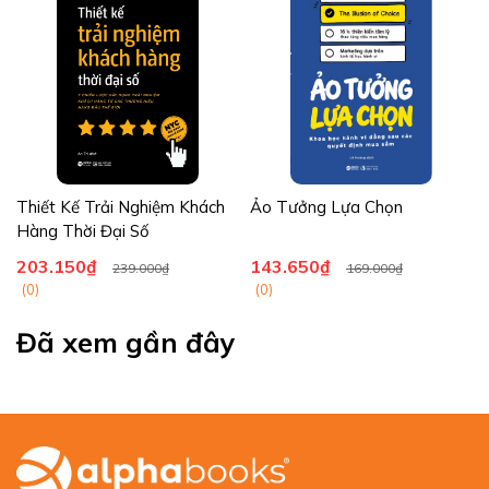
anh cuốn hút.
Ana ngây thơ trong sáng đã khộng thể gạt bỏ được ý nghĩ cô
muốn người đàn ông này, còn Grey cũng không thể nào cưỡng
lại được vẻ đẹp giản dị, thông minh và tinh thần độc lập của Ana,
rồi đến lượt Grey thừa nhận rằng anh cũng muốn cô ấy - theo
cách riêng. Đôi tình nhân đã cuốn mình vào những đam mê thể
xác nóng bỏng và táo bạo. Và khi đó cũng chính là lúc Ana
khám phá ra những ham muốn sâu thẳm ẩn giấu bên trong con
Thiết Kế Trải Nghiệm Khách
Ảo Tưởng Lựa Chọn
người cô, cũng như Christan Grey.
Hàng Thời Đại Số
Mối quan hệ của họ có thể vượt qua được sự đam mê thể xác?
203.150₫
143.650₫
239.000₫
169.000₫
Ana liệu có nhận ra cô đang sống buông thả với chính mình?
(0)
(0)
Gợi tình, thú vị và thực sự xúc động 50 sắc thái - Xám là câu
Đã xem gần đây
chuyện ám ảnh bạn, chiếm hữu bạn và có thể sẽ ở lại với bạn mãi
mãi.
Điểm sách của CNN
50 Sắc Thái
có sự tham chiếu với nhiều tác phẩm kinh điển.
trong phần mở đầu của 50 sắc thái, trò tiêu khiển yêu thích