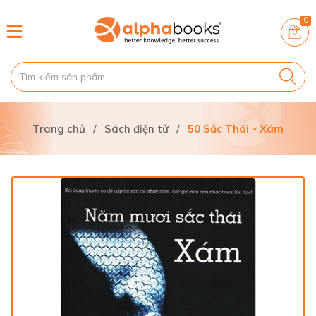
0
Trang chủ
/
Sách điện tử
/
50 Sắc Thái - Xám