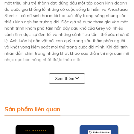
một triệu phú trẻ thành đạt, đứng đầu một tập đoàn kinh doanh
đa quốc gia khổng lồ nhưng có cuộc sống bí hiểm và Anastasia
Steele - cô nữ sinh hai mươi hai tuổi đầy trong sáng nhưng còn
thiếu kinh nghiệm trường đời. Độc giả sẽ được tham gia vào một
hành trình khám phá tâm hồn đầy đau khổ của Grey với nhiều
cảnh tình dục, sự đen tối và những cảnh “tra tấn” thể xác như nô
lệ. Anh luôn bị dằn vặt bởi con quỷ trong sâu thẳm phần người
và khát vọng kiểm soát mọi thứ trong cuộc đời mình. Khi đôi tình
nhân đắm chìm trong những khát khao sâu thẳm thì mọi đam mê
nhục dục bản năng nhất được thỏa mãn.
Lối hành văn đó có thể sẽ khiến nhiều độc giả sốc nhưng
E.L.James
đã đụng chạm tới những ngóc ngách sâu thẳm nhất,
Xem thêm
khao khát nhất mà chúng ta thường đau khổ che đậy. Chính sự
dũng cảm đó đã mang đến thành công cho bộ sách và triệu
triệu phụ nữ trên khắp thế giới truyền tay nhau, coi chúng như
“một liều thuốc kỳ diệu cho những cuộc hôn nhân bên bờ băng
Sản phẩm liên quan
giá.”
Tình cờ thực hiện cuộc phỏng vấn chàng doanh nhân trẻ thành
đạt Christan Grey cho tờ tạp chí của trường, cô nữ sinh văn học
Anastasia Steele ngay từ buổi gặp đầu tiên đã bị vẻ bí ẩn của