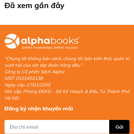
Đã xem gần đây
(Tom Whipple, The Times)
Alpha Books trân trọng giới thiệu!
"Chúng tôi không bán sách, chúng tôi bán kiến thức quản trị
vượt trội của các tập đoàn hàng đầu."
Công ty Cổ phần Sách Alpha
MST: 0101602138
Ngày cấp: 27/01/2005
Nơi cấp: Phòng ĐKKD - Sở Kế Hoạch & Đầu Tư Thành Phố
Hà Nội
Đăng ký nhận khuyến mãi
Gửi