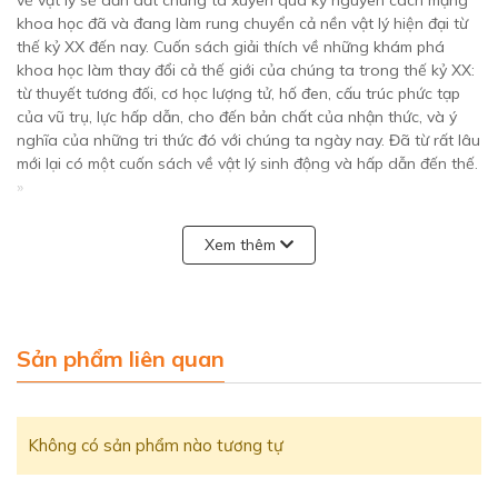
khoa học đã và đang làm rung chuyển cả nền vật lý hiện đại từ
thế kỷ XX đến nay. Cuốn sách giải thích về những khám phá
khoa học làm thay đổi cả thế giới của chúng ta trong thế kỷ XX:
từ thuyết tương đối, cơ học lượng tử, hố đen, cấu trúc phức tạp
của vũ trụ, lực hấp dẫn, cho đến bản chất của nhận thức, và ý
nghĩa của những tri thức đó với chúng ta ngày nay. Đã từ rất lâu
mới lại có một cuốn sách về vật lý sinh động và hấp dẫn đến thế.
»
(Tạp chí New Scientist)
Xem thêm
« Mọi thứ bạn muốn biết về vật lý hiện đại, vũ trụ và về hành tinh
của chúng ta đều có trong bảy bài học mang tính khai sáng
này. Cuốn sách giúp chúng ta khám phá và thấy được những
điều bí mật cùng vẻ đẹp của thế giới. »
Sản phẩm liên quan
(Tạp chí Scientist)
« Điểm xuyết, tinh tế, và trên hết là dễ đọc... đọc xong bạn sẽ
cảm thấy mình thông minh hơn. Rovelli đã đạt được một điều
Không có sản phẩm nào tương tự
chưa từng thấy trong những cuốn sách vật lý lý thuyết: hầu hết
những người đã mở cuốn sách này ra đều đọc từ đầu đến cuối. »