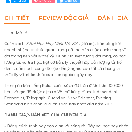
Chia sẻ
Chia sẻ
Chia sẻ
CHI TIẾT
REVIEW ĐỘC GIẢ
ĐÁNH GIÁ 
Mô tả
Cuốn sách
7 Bài Học Hay Nhất Về Vật Lý
là một bản tổng kết
nhanh những tri thức quan trọng đã tạo nên cuộc cách mạng vĩ
đại trong nền vật lý thế kỷ XX như thuyết tương đối rộng, cơ học
lượng tử, vũ trụ học, hạt cơ bản, lý thuyết hấp dẫn lượng tử, hố
đen. Cuốn sách cũng đề cập đến ý nghĩa của tất cả những tri
thức ấy với nhận thức của con người ngày nay.
Trong ấn bản tiếng Italia, cuốn sách đã bán được hơn 300.000
bản, và giờ đã được dịch ra 28 thứ tiếng. Được Independent,
Economist, Telegraph, Guardian, New Scientist, Evening
Standard bình chọn là cuốn sách hay nhất của năm 2015.
ĐÁNH GIÁ/NHẬN XÉT CỦA CHUYÊN GIA
« Bằng cách trình bày đơn giản và sáng rõ, Bảy bài học hay nhất
về vật lý sẽ dẫn dắt chúng ta xuyên qua kỷ nguyên cách mạng