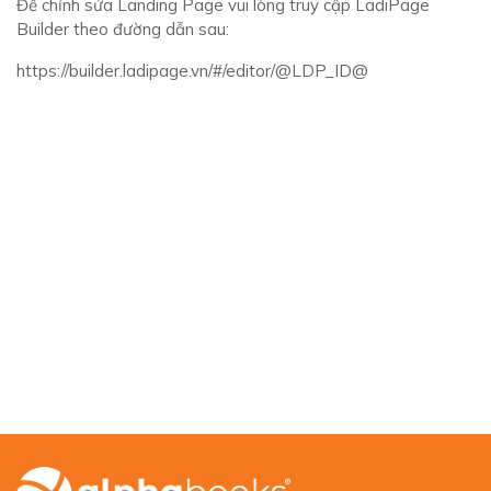
Để chỉnh sửa Landing Page vui lòng truy cập LadiPage
Builder theo đường dẫn sau:
https://builder.ladipage.vn/#/editor/@LDP_ID@