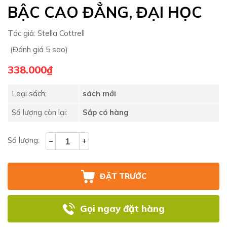
BẬC CAO ĐẲNG, ĐẠI HỌC
Tác giả:
Stella Cottrell
(Đánh giá 5 sao)
338.000₫
Loại sách:
sách mới
Số lượng còn lại:
Sắp có hàng
Số lượng:
–
+
ĐẶT TRƯỚC
Gọi ngay đặt hàng