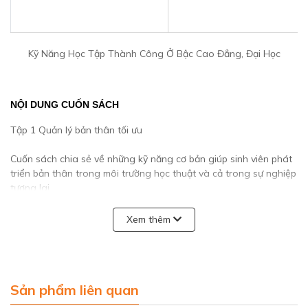
Kỹ Năng Học Tập Thành Công Ở Bậc Cao Đẳng, Đại Học
NỘI DUNG CUỐN SÁCH
Tập 1 Quản lý bản thân tối ưu
Cuốn sách chia sẻ về những kỹ năng cơ bản giúp sinh viên phát
triển bản thân trong môi trường học thuật và cả trong sự nghiệp
tương lai.
Mỗi chương cũng sẽ có những phần tóm tắt và chi tiết về thông
Xem thêm
tin mà sinh viên cần nắm được.
Thông tin được nêu ngắn gọn và súc tích giúp người đọc rất dễ
nắm bắt.
Sản phẩm liên quan
Ngoài ra, các kỹ năng không thể thiếu như tìm hiểu về khóa học,