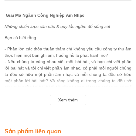
Giải Mã Ngành Công Nghiệp Âm Nhạc
Những chiến lược cân não & quy tắc ngầm để sống sót
Bạn có biết rằng
- Phần lớn các thỏa thuận thậm chí không yêu cầu công ty thu âm
thực hiện một bản ghi âm, huống hồ là phát hành nó?
- Nếu chúng ta cùng nhau viết một bài hát, và bạn chỉ viết phần
lời bài hát và tôi chỉ viết phần âm nhạc, có phải mỗi người chúng
ta đều sở hữu một phần âm nhạc và mỗi chúng ta đều sở hữu
một phần lời bài hát? Và rằng không ai trong chúng ta đều sở
hữu một phần lời bài hát? Và rằng không ai trong chúng ta có thể
chỉ sử dụng phần âm nhạc, hay phần lời bài hát mà không trả tiền
Xem thêm
cho người còn lại?
- Trước 1972, Mỹ không có luật bản quyền ngăn cấm sao chép
trái phép các bản thu âm?
- Một số nhà soạn nhạc phim thậm chí không thể viết nhạc, chứ
đừng nói tới tạo ra những bản cải biên cho từng nhạc cụ trong
Sản phẩm liên quan
từng dàn nhạc?