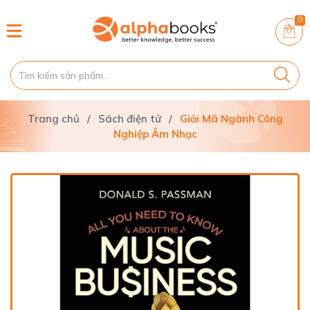
0
Trang chủ
/
Sách điện tử
/
Giải Mã Ngành Công
Nghiệp Âm Nhạc