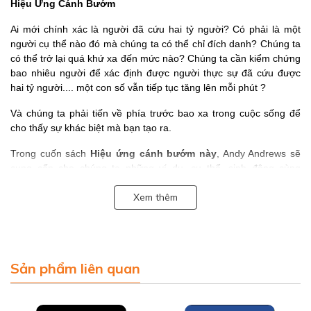
Hiệu Ứng Cánh Bướm
Ai mới chính xác là người đã cứu hai tỷ người? Có phải là một
người cụ thể nào đó mà chúng ta có thể chỉ đích danh? Chúng ta
có thể trở lại quá khứ xa đến mức nào? Chúng ta cần kiểm chứng
bao nhiêu người để xác định được người thực sự đã cứu được
hai tỷ người.... một con số vẫn tiếp tục tăng lên mỗi phút ?
Và chúng ta phải tiến về phía trước bao xa trong cuộc sống để
cho thấy sự khác biệt mà bạn tạo ra.
Trong cuốn sách
Hiệu ứng cánh bướm này
, Andy Andrews sẽ
cung cấp cho chúng ta những ví dụ, cụ thể, sinh động cùng
những lời lý giải ngắn gọn, súc tích cho hiện tượng vật lý thú vị
Xem thêm
này. Chúng ta sẽ biết rằng, chính những hành động nhỏ bé của
mình sẽ là khởi nguồn của các kết quả lớn nhiều năm sau đó. Mọi
hành động của chúng ta, dù lớn dù nhỏ cũng gieo một cái nhân
(nguyên nhân), từ cái nhân đó sinh sôi nảy nở theo thời gian để
tạo nên quả (kết quả). Và hiệu ứng cánh bướm nhấn mạnh đến
Sản phẩm liên quan
các yếu tố nguyên nhân rất nhỏ tạo thành một kết quả ngoài sức
tưởng tượng.
VỀ TÁC GIẢ