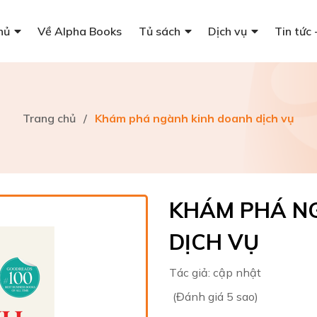
hủ
Về Alpha Books
Tủ sách
Dịch vụ
Tin tức 
Trang chủ
/
Khám phá ngành kinh doanh dịch vụ
KHÁM PHÁ N
DỊCH VỤ
Tác giả:
cập nhật
(Đánh giá 5 sao)