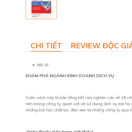
CHI TIẾT
REVIEW ĐỘC GI
Mô tả
KHÁM PHÁ NGÀNH KINH DOANH DỊCH VỤ
Cuốn sách này là bản tổng kết của nghiên cứu về 14 công
nền móng công ty, quan sát và sử dụng dịch vụ mà họ c
những bài học chắt lọc, đan xen từ những công ty qua n
Alpha Books trân trọng giới thiệu!