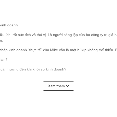
 kinh doanh
ch, rất súc tích và thú vị. Là người sáng lập của ba công ty trị giá h
g.
áp kinh doanh “thực tế” của Mike vẫn là một bí kíp không thể thiếu.
gian?
 cần hướng đến khi khởi sự kinh doanh?
lý và phát triển doanh nghiệp thành công.
Xem thêm
BÂY GIỜ?