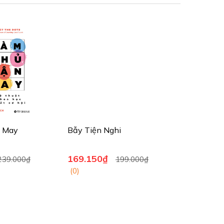
h kinh doanh nổi tiếng như: Profit First (Dòng tiền gắn
ực tế có tên là Bailout!
ã xuất hiện hơn 10 lần trong chương trình Ý tưởng lớn
roce 's Down To Business.
 May
Bẫy Tiện Nghi
169.150₫
239.000₫
199.000₫
(0)