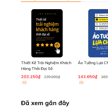
MIKE MICHALOWICZ (sinh ngày 19/9/1970) là một tác giả,
liền lợi nhuận), The Pumpkin Plan (Kế hoạch Bí ngô),… v
Ông là người dẫn chương trình “Giải cứu doanh nghiệp” 
Ông có nhiều đóng góp cho Tạp chí Doanh nhân và là ng
với Donny Deutsch của CNBC . Ông đã xuất hiện trên 
Ông giảng dạy về các kỹ thuật kinh doanh, bán hàng và ti
Alpha Books trân trọng giới thiệu!
Thiết Kế Trải Nghiệm Khách
Ảo Tưởng Lựa C
Hàng Thời Đại Số
203.150₫
143.650₫
239.000₫
169
(0)
(0)
Đã xem gần đây