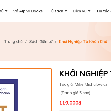
hủ
Về Alpha Books
Tủ sách
Dịch vụ
Tin tức 
Trang chủ
/
Sách điện tử
/
Khởi Nghiệp Từ Khốn Khó
KHỞI NGHIỆP
Tác giả:
Mike Michalowicz
(Đánh giá 5 sao)
119.000₫