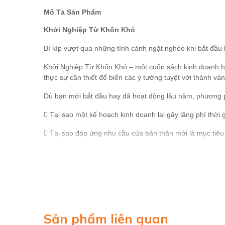
Mô Tả Sản Phẩm
Khởi Nghiệp Từ Khốn Khó
Bí kíp vượt qua những tình cảnh ngặt nghèo khi bắt đầu
Khởi Nghiệp Từ Khốn Khó – một cuốn sách kinh doanh hữu í
thực sự cần thiết để biến các ý tưởng tuyệt vời thành vàn
Dù bạn mới bắt đầu hay đã hoạt động lâu năm, phương ph
 Tại sao một kế hoạch kinh doanh lại gây lãng phí thời 
 Tại sao đáp ứng nhu cầu của bản thân mới là mục tiêu
 “Ba tờ giấy vệ sinh” cũng đủ giúp bạn xuất phát, quản 
 Cách tìm và khai thác tài nguyên chưa ai biết.
 Làm thế nào để ngừng trì hoãn và hành động NGAY 
+ Tác giả:
Sản phẩm liên quan