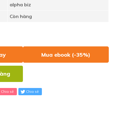
alpha biz
Còn hàng
ay
Mua ebook (-35%)
hàng
Chia sẻ
Chia sẻ