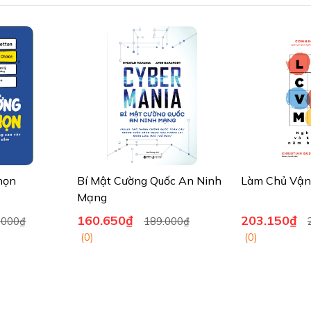
 doanh nhân và giảng viên người Mỹ. Ông là tác giả của nhiều cuốn sác
à là cựu chuyên gia kinh doanh tại Tạp chí Phố Wall.
cho MSNBC's Your Business. Ông đã tổ chức chương trình truyền hình th
ười phụ trách chuyên mục “Diễn đàn mở” của American Express. Ông đ
NBC, MSNBC, Fox News, ABC News Now, CNBC's On the Money và Pat C
ếp thị hành vi tại các trường đại học, tập đoàn và tổ chức.
họn
Bí Mật Cường Quốc An Ninh
Làm Chủ Vận
Mạng
160.650₫
203.150₫
.000₫
189.000₫
(0)
(0)