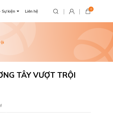
0
- Sự kiện
Liên hệ
ội
ƠNG TÂY VƯỢT TRỘI
₫