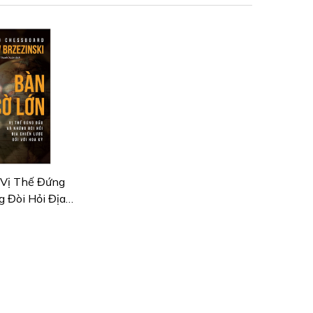
ởng… Morris đã thành công khi tạo ra một thành quả kỳ
ai triển những kỹ thuật và hiểu biết sâu sắc về lịch sử
ôi yêu thích cuốn sách này.” - Niall Ferguson – Tác giả
 Vị Thế Đứng
 Đòi Hỏi Địa
ối Với Hoa Kỳ
 Nhất)