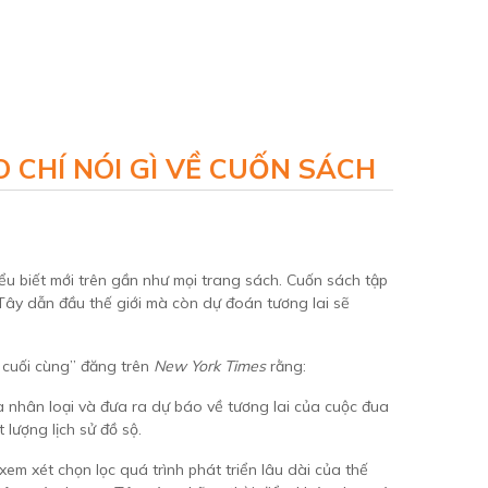
 CHÍ NÓI GÌ VỀ CUỐN SÁCH
ểu biết mới trên gần như mọi trang sách. Cuốn sách tập
g Tây dẫn đầu thế giới mà còn dự đoán tương lai sẽ
t cuối cùng” đăng trên
New York Times
rằng:
ủa nhân loại và đưa ra dự báo về tương lai của cuộc đua
lượng lịch sử đồ sộ.
em xét chọn lọc quá trình phát triển lâu dài của thế