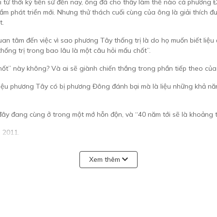
ổi từ thời kỳ tiền sử đến nay, ông đã cho thấy làm thế nào cả phươn
 phát triển mới. Nhưng thử thách cuối cùng của ông là giải thích đư
t.
uan tâm đến việc vì sao phương Tây thống trị là do họ muốn biết liệu
 thống trị trong bao lâu là một câu hỏi mấu chốt”.
u chốt” này không? Và ai sẽ giành chiến thắng trong phần tiếp theo 
iệu phương Tây có bị phương Đông đánh bại mà là liệu những khả năng
 đang cùng ở trong một mớ hỗn độn, và “40 năm tới sẽ là khoảng thờ
 2011.
Xem thêm
… Trong khi cuốn sách kinh điển
Súng, Vi trùng và Thép
của Jared Diam
giải thích kiệm lời, thì Morris lại….vượt ngoài tác phẩm của Diamond.
”
luận về sự trỗi dậy của Trung Hoa và sự sụp đổ của phương Tâycuối c
nomist