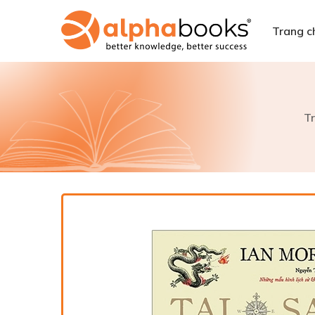
Trang c
T