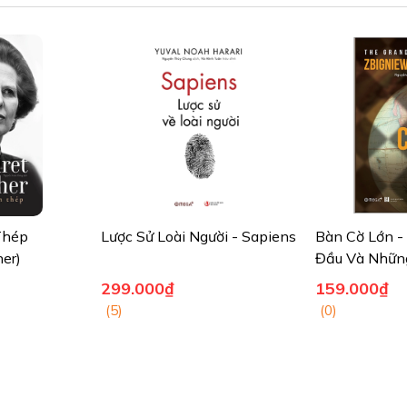
i chiếu toàn cảnh… Cuốn sách này là một bữa tiệc thịnh soạn về ý tư
h sử mà chúng ta có được. Với sự tinh tế và uyên bác, Ian Morris đã kh
rong lịch sử: Tại sao phương Tây đánh bại phần còn lại của thế giới? T
Thép
Lược Sử Loài Người - Sapiens
Bàn Cờ Lớn -
er)
Đầu Và Những
Chiến Lược Đ
299.000₫
159.000₫
(Tái Bản Mới
(5)
(0)