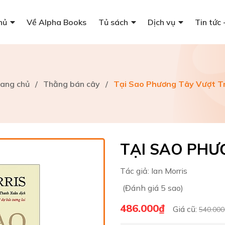
hủ
Về Alpha Books
Tủ sách
Dịch vụ
Tin tức 
rang chủ
/
Thằng bán cây
/
Tại Sao Phương Tây Vượt Tr
TẠI SAO PHƯ
Tác giả:
Ian Morris
(Đánh giá 5 sao)
486.000₫
Giá cũ:
540.000