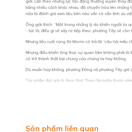
giới. Lần theo những lực tác động thường xuyên thay đ
bằng nhiều cách khác nhau, đã chuyển hóa lên những tầm
nữa là đánh giá xem liệu bên nào vốn có sẵn tính ưu việ
Ông giải thích: “Một trong những lý do khiến người ta q
- tức là, điều gì sẽ xảy ra tiếp theo, phương Tây sẽ còn
Nhưng liệu cuối cùng thì Morris có trả lời “câu hỏi mấ
Nhưng điều khiến ông thực sự quan tâm không phải là l
có trở thành thất bại chung của chúng ta hay không.
Dù muốn hay không, phương Đông và phương Tây giờ đây
Tác phẩm đạt giải A
New York Times
Notable Book năm
+ĐÁNH GIÁ/NHẬN XÉT CHUYÊN GIA:
“Tác phẩm phi hư cấu lớn nhất trong thời gian gần đây
uyên bác, mạnh mẽ trong xử lý, gây kích thích trong việc 
“Một tác phẩm thú vị và khả tín… thể hiện những tranh 
nhiên phản ứng dữ dội với xã hội loài người.
”
– The Eco
Sản phẩm liên quan