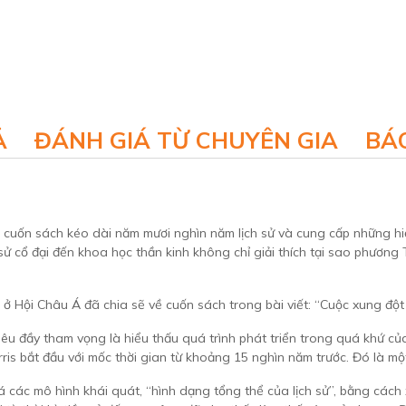
Ả
ĐÁNH GIÁ TỪ CHUYÊN GIA
BÁO
, cuốn sách kéo dài năm mươi nghìn năm lịch sử và cung cấp những hi
 sử cổ đại đến khoa học thần kinh không chỉ giải thích tại sao phươn
 ở Hội Châu Á đã chia sẽ về cuốn sách trong bài viết: “Cuộc xung độ
tiêu đầy tham vọng là hiểu thấu quá trình phát triển trong quá khứ c
is bắt đầu với mốc thời gian từ khoảng 15 nghìn năm trước. Đó là một 
các mô hình khái quát, “hình dạng tổng thể của lịch sử”, bằng cách x