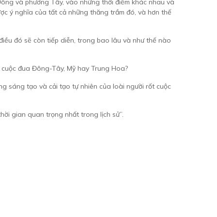
g Đông và phương Tây, vào những thời điểm khác nhau và
ợc ý nghĩa của tất cả những thăng trầm đó, và hơn thế
 điều đó sẽ còn tiếp diễn, trong bao lâu và như thế nào
của cuộc đua Đông-Tây, Mỹ hay Trung Hoa?
 sáng tạo và cải tạo tự nhiên của loài người rốt cuộc
i gian quan trọng nhất trong lịch sử”.
ond đầy tham vọng táo bạo, hấp dẫn rộng khắp về sự
– The Business Standard
ùng cũng chỉ là hoạt động thứ yếu như thế nào khi tự