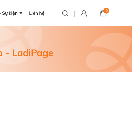
0
- Sự kiện
Liên hệ
p - LadiPage