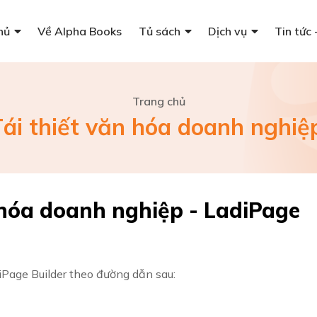
hủ
Về Alpha Books
Tủ sách
Dịch vụ
Tin tức 
Trang chủ
Tái thiết văn hóa doanh nghiệ
n hóa doanh nghiệp - LadiPage
iPage Builder theo đường dẫn sau: