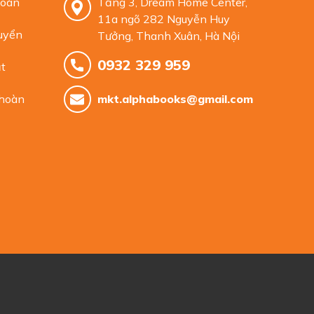
toán
Tầng 3, Dream Home Center,
11a ngõ 282 Nguyễn Huy
uyển
Tưởng, Thanh Xuân, Hà Nội
0932 329 959
t
 hoàn
mkt.alphabooks@gmail.com