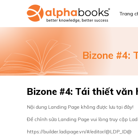
Trang c
Bizone #4: 
Bizone #4: Tái thiết vă
Nội dung Landing Page không được lưu tại đây!
Để chỉnh sửa Landing Page vui lòng truy cập Lad
https://builder.ladipage.vn/#/editor/@LDP_ID@