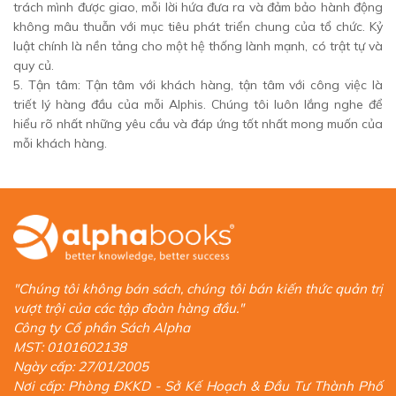
trách mình được giao, mỗi lời hứa đưa ra và đảm bảo hành động
không mâu thuẫn với mục tiêu phát triển chung của tổ chức. Kỷ
luật chính là nền tảng cho một hệ thống lành mạnh, có trật tự và
quy củ.
5. Tận tâm: Tận tâm với khách hàng, tận tâm với công việc là
triết lý hàng đầu của mỗi Alphis. Chúng tôi luôn lắng nghe để
hiểu rõ nhất những yêu cầu và đáp ứng tốt nhất mong muốn của
mỗi khách hàng.
"Chúng tôi không bán sách, chúng tôi bán kiến thức quản trị
vượt trội của các tập đoàn hàng đầu."
Công ty Cổ phần Sách Alpha
MST: 0101602138
Ngày cấp: 27/01/2005
Nơi cấp: Phòng ĐKKD - Sở Kế Hoạch & Đầu Tư Thành Phố