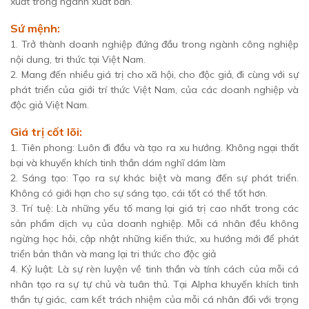
xuất trong ngành xuất bản.
Sứ mệnh:
1. Trở thành doanh nghiệp đứng đầu trong ngành công nghiệp
nội dung, tri thức tại Việt Nam.
2. Mang đến nhiều giá trị cho xã hội, cho độc giả, đi cùng với sự
phát triển của giới trí thức Việt Nam, của các doanh nghiệp và
độc giả Việt Nam.
Giá trị cốt lõi:
1. Tiên phong: Luôn đi đầu và tạo ra xu hướng. Không ngại thất
bại và khuyến khích tinh thần dám nghĩ dám làm
2. Sáng tạo: Tạo ra sự khác biệt và mang đến sự phát triển.
Không có giới hạn cho sự sáng tạo, cái tốt có thể tốt hơn.
3. Trí tuệ: Là những yếu tố mang lại giá trị cao nhất trong các
sản phẩm dịch vụ của doanh nghiệp. Mỗi cá nhân đều không
ngừng học hỏi, cập nhật những kiến thức, xu hướng mới để phát
triển bản thân và mang lại tri thức cho độc giả
4. Kỷ luật: Là sự rèn luyện về tinh thần và tính cách của mỗi cá
nhân tạo ra sự tự chủ và tuân thủ. Tại Alpha khuyến khích tinh
thần tự giác, cam kết trách nhiệm của mỗi cá nhân đối với trọng