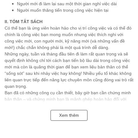
Người mới đi làm lại sau một thời gian nghỉ việc dài
Người muốn thăng tiến trong công việc hiện tại
II. TÓM TẮT SÁCH
Có thể bạn là ứng viên hoàn hảo cho vị trí công việc và có thể đó
chính là công việc bạn mong muốn nhưng việc thích nghi với
công việc mới, con người mới, kỹ năng mới (và những vấn đề
mới!) chắc chắn không phải là một quá trình dễ dàng.
Những ngày, tuần và tháng đầu tiên đi làm rất quan trọng và sẽ
quyết định không chỉ tới cách bạn tiến bộ lâu dài trong công việc
mới mà còn là quãng thời gian để bạn xem liệu bản thân có thể
“sống sót” sau khi nhảy việc hay không! Nhiều yếu tố khác không
liên quan trực tiếp đến năng lực chuyên môn cũng đóng vai trò rất
quan trọng.
Bạn đã có những công cụ cần thiết, bây giờ bạn cần chứng minh
bản thân – và chứng minh bạn là mảnh ghép hoàn hảo đối với
các đồng nghiệp cũng như quản lý tương lai – nếu không chuẩn
bị kỹ lưỡng, bạn sẽ dễ phá hỏng tất cả.
Xem thêm
Có nhiều cách giúp bạn cải thiện tỷ lệ thành công; trong cuốn
sách này, bạn sẽ được cung cấp các lợi thế chiến thắng để trở
nên vượt trội hơn các đồng nghiệp.