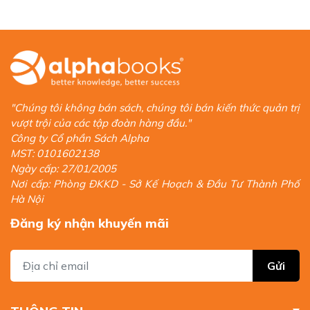
The CV Centre (Anh, Ireland, New Zealand và Nam Phi)
CV Center (Đức, Áo, Pháp, Áo, Bỉ)
The Resume Center (Hoa Kỳ)
Với kinh nghiệm hơn 20 năm điều hành các tổ chức về nghề
nghiệp tại nhiều quốc gia, James Innes là một trong những
chuyên gia CV chuyên nghiệp hàng đầu thế giới.
Ông tích cực tham gia trong nhiều lĩnh vực như giảng dạy, xây
"Chúng tôi không bán sách, chúng tôi bán kiến thức quản trị
dựng và báo chí trước khi chuyển sang lĩnh vực tuyển dụng và
vượt trội của các tập đoàn hàng đầu."
việc làm.
Công ty Cổ phần Sách Alpha
MST: 0101602138
Ông là tác giả của nhiều đầu sách về nghề nghiệp bán chạy như:
Ngày cấp: 27/01/2005
The Interview Book, The Interview Question & Answer Book, The
Nơi cấp: Phòng ĐKKD - Sở Kế Hoạch & Đầu Tư Thành Phố
Cover Letter Book, Ultimate New Job, The CV Book.
Hà Nội
Đăng ký nhận khuyến mãi
Gửi