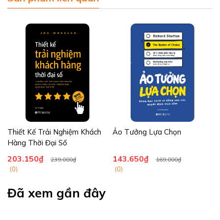
đó, tương lại không phải một hằng số bất biến mà chúng ta hoàn
toàn có thể viết lại, sáng tạo.
Từ Ba quy luật này, phần Hai sẽ rút ba hệ quả trong lãnh đạo,
qua đó giúp các nhà lãnh đạo giải quyết được nhiều yêu cầu
trong điều kiện kinh doanh hiện nay để đưa doanh nghiệp lên một
tầm cao mới.
Phần cuối của cuốn sách hướng đến việc vận dụng Ba quy luật
vào đời sống cá nhân, giúp mỗi người phát huy khả năng làm chủ
và cải thiện chất lượng sống.
Alpha Books trân trọng giới thiệu!
Thiết Kế Trải Nghiệm Khách
Ảo Tưởng Lựa Chọn
Hàng Thời Đại Số
203.150₫
143.650₫
239.000₫
169.000₫
(0)
(0)
Đã xem gần đây