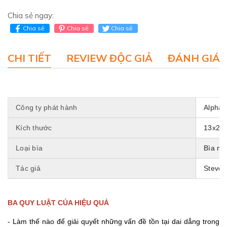
Chia sẻ ngay:
Chia sẻ
Chia sẻ
Chia sẻ
CHI TIẾT
REVIEW ĐỘC GIẢ
ĐÁNH GIÁ 
Công ty phát hành
Alpha 
Kích thước
13x20.
Loại bìa
Bìa mề
Tác giả
Steve 
BA QUY LUẬT CỦA HIỆU QUẢ
- Làm thế nào để giải quyết những vấn đề tồn tại dai dẳng trong