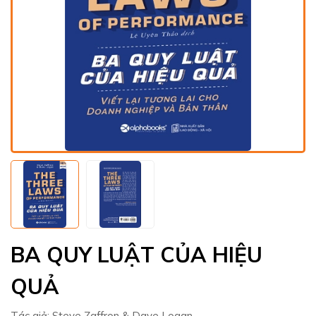
BA QUY LUẬT CỦA HIỆU
QUẢ
Tác giả:
Steve Zaffron & Dave Logan