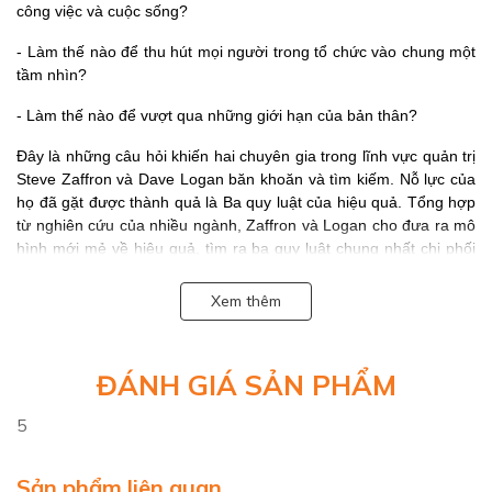
công việc và cuộc sống?
- Làm thế nào để thu hút mọi người trong tổ chức vào chung một
tầm nhìn?
- Làm thế nào để vượt qua những giới hạn của bản thân?
Đây là những câu hỏi khiến hai chuyên gia trong lĩnh vực quản trị
Steve Zaffron và Dave Logan băn khoăn và tìm kiếm. Nỗ lực của
họ đã gặt được thành quả là Ba quy luật của hiệu quả. Tổng hợp
từ nghiên cứu của nhiều ngành, Zaffron và Logan cho đưa ra mô
hình mới mẻ về hiệu quả, tìm ra ba quy luật chung nhất chi phối
hành vi và suy nghĩ của con người, qua đó tạo động lực để các cá
nhân và tổ chức chuyển đổi, làm chủ cuộc chơi và tạo ra hiệu
Xem thêm
suất đột phá.
Cuốn sách gồm ba phần:
ĐÁNH GIÁ SẢN PHẨM
Phần đầu trình bày và phân tích cặn kẽ về ba quy luật, bao gồm
hiệu quả mà mỗi người đạt được tương ứng với cách mọi người
5
nhìn nhận tình huống xảy ra với mình; Cách chúng ta nhìn nhận
vấn đề bắt nguồn từ ngôn ngữ; và Ngôn ngữ gợi mở tương lai có
Sản phẩm liên quan
khả năng làm thay đổi cách con người nhìn nhận tình huống. Qua