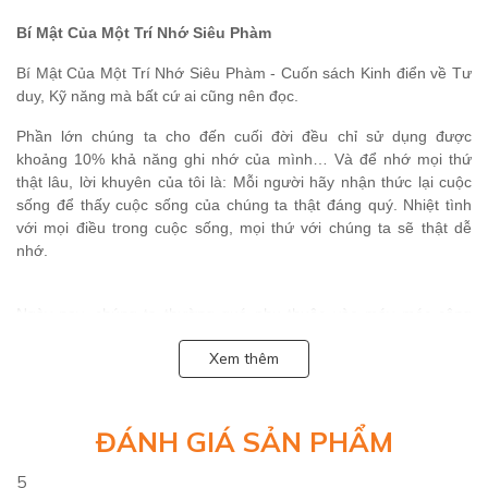
Bí Mật Của Một Trí Nhớ Siêu Phàm
Bí Mật Của Một Trí Nhớ Siêu Phàm
- Cuốn sách Kinh điển về
Tư
duy
,
Kỹ năng
mà bất cứ ai cũng nên đọc.
Phần lớn chúng ta cho đến cuối đời đều chỉ sử dụng được
khoảng 10% khả năng ghi nhớ của mình… Và để nhớ mọi thứ
thật lâu, lời khuyên của tôi là: Mỗi người hãy nhận thức lại cuộc
sống để thấy cuộc sống của chúng ta thật đáng quý. Nhiệt tình
với mọi điều trong cuộc sống, mọi thứ với chúng ta sẽ thật dễ
nhớ.
Ngày nay, chúng ta thường quá phụ thuộc vào máy móc công
nghệ để ghi nhớ những gì mình muốn; thậm chí chúng ta còn có
Xem thêm
những quan niệm hết sức sai lầm về trí nhớ của mình.
Ví dụ, bạn thành thật thú nhận rằng trí nhớ của mình rất tồi tệ. Và
ĐÁNH GIÁ SẢN PHẨM
bạn thường biện hộ rằng bạn chỉ là “người trần mắt thịt” nên việc
“quên quên nhớ nhớ” là điều hết sức bình thường. Và bạn không
5