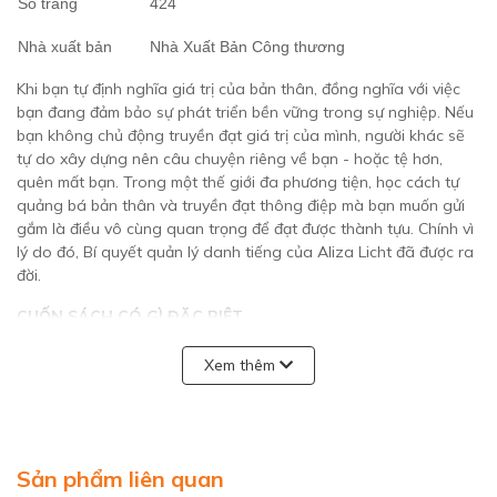
Số trang
424
Nhà xuất bản
Nhà Xuất Bản Công thương
Khi bạn tự định nghĩa giá trị của bản thân, đồng nghĩa với việc
bạn đang đảm bảo sự phát triển bền vững trong sự nghiệp. Nếu
bạn không chủ động truyền đạt giá trị của mình, người khác sẽ
tự do xây dựng nên câu chuyện riêng về bạn - hoặc tệ hơn,
quên mất bạn. Trong một thế giới đa phương tiện, học cách tự
quảng bá bản thân và truyền đạt thông điệp mà bạn muốn gửi
gắm là điều vô cùng quan trọng để đạt được thành tựu. Chính vì
lý do đó, Bí quyết quản lý danh tiếng của Aliza Licht đã được ra
đời.
CUỐN SÁCH CÓ GÌ ĐẶC BIỆT
Bất kể bạn đang ở phần nào kể trên, cuốn sách cũng này sẽ
Xem thêm
cung cấp cho bạn những công cụ cần thiết để xây dựng, giao
tiếp hoặc định hình lại thương hiệu cá nhân, mọi thứ đều nằm
trong tầm tay bạn. Bí quyết quản lý danh tiếng trong thời đại số
sẽ cung cấp canvas, bút vẽ và sơn cho bạn, nhưng kiệt tác bạn
tạo ra phụ thuộc vào chính bạn.
Sản phẩm liên quan