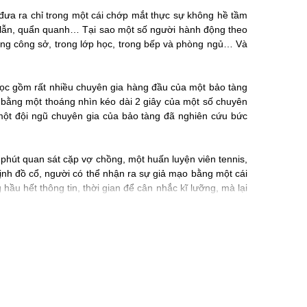
đưa ra chỉ trong một cái chớp mắt thực sự không hề tầm
ầm lẫn, quẩn quanh… Tại sao một số người hành động theo
rong công sở, trong lớp học, trong bếp và phòng ngủ… Và
học gồm rất nhiều chuyên gia hàng đầu của một bảo tàng
ỉ bằng một thoáng nhìn kéo dài 2 giây của một số chuyên
 một đội ngũ chuyên gia của bảo tàng đã nghiên cứu bức
phút quan sát cặp vợ chồng, một huấn luyện viên tennis,
ịnh đồ cổ, người có thể nhận ra sự giả mạo bằng một cái
hầu hết thông tin, thời gian để cân nhắc kĩ lưỡng, mà lại
à các tác phẩm lôi cuốn độc giả trên toàn thế giới. Alpha