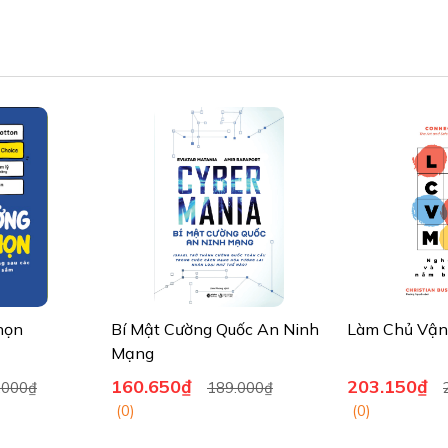
họn
Bí Mật Cường Quốc An Ninh
Làm Chủ Vận
Mạng
160.650₫
203.150₫
.000₫
189.000₫
(0)
(0)