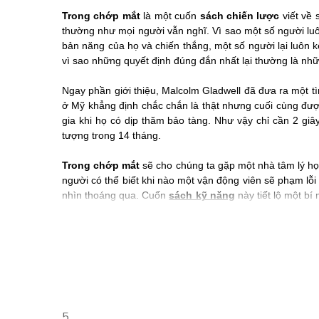
Trong chớp mắt
là một cuốn
sách chiến lược
viết về 
thường như mọi người vẫn nghĩ. Vì sao một số người luô
bản năng của họ và chiến thắng, một số người lại luôn 
vì sao những quyết định đúng đắn nhất lại thường là nhữ
Ngay phần giới thiệu, Malcolm Gladwell đã đưa ra một 
ở Mỹ khẳng định chắc chắn là thật nhưng cuối cùng được
gia khi họ có dịp thăm bảo tàng. Như vậy chỉ cần 2 gi
tượng trong 14 tháng.
Trong chớp mắt
sẽ cho chúng ta gặp một nhà tâm lý học
người có thể biết khi nào một vận động viên sẽ phạm lỗ
nhìn thoáng qua. Cuốn
sách kỹ năng
này tiết lộ một bí
là những người thành thạo trong nghệ thuật “lát cắt mỏn
Là những cuốn
sách rất nổi tiếng
trên thế giới trong 
Books xin trân trọng giới thiệu hai tác phẩm này của Gla
Alpha Books
trân trọng giới thiệu!
5