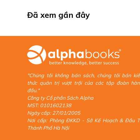
Đã xem gần đây
"Chúng tôi không bán sách, chúng tôi bán ki
thức quản trị vượt trội của các tập đoàn hà
đầu."
Công ty Cổ phần Sách Alpha
MST: 0101602138
Ngày cấp: 27/01/2005
Nơi cấp: Phòng ĐKKD - Sở Kế Hoạch & Đầu 
Thành Phố Hà Nội