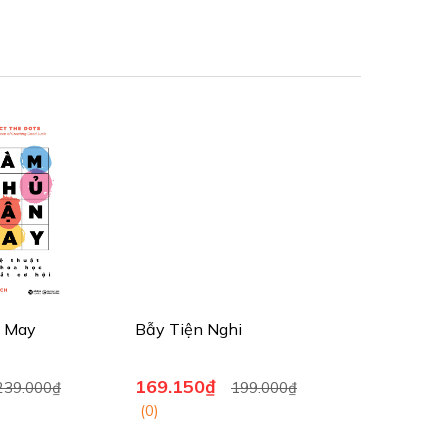
 May
Bẫy Tiện Nghi
169.150₫
239.000₫
199.000₫
(0)