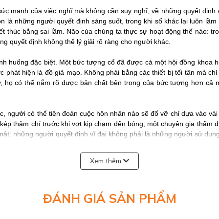
sức mạnh của việc nghĩ mà không cần suy nghĩ, về những quyết định 
n là những người quyết định sáng suốt, trong khi số khác lại luôn l
kết thúc bằng sai lầm. Não của chúng ta thực sự hoạt động thế nào: t
ng quyết định không thể lý giải rõ ràng cho người khác.
tình huống đặc biệt. Một bức tượng cổ đã được cả một hội đồng khoa 
 phát hiện là đồ giả mạo. Không phải bằng các thiết bị tối tân mà ch
ây, họ có thể nắm rõ được bản chất bên trong của bức tượng hơn cả
, người có thể tiên đoán cuộc hôn nhân nào sẽ đổ vỡ chỉ dựa vào vài 
i kép thậm chí trước khi vợt kịp chạm đến bóng, một chuyên gia thẩm đ
 mật: những người quyết định vĩ đại không phải là những người sử dụng 
g”, nắm bắt được mọi khía cạnh vấn đề từ một lát cắt mỏng.
Xem thêm
suốt hơn hai năm qua,
Trong chớp mắt
và
Điểm bùng phát
thực sự l
dwell đến độc giả Việt Nam.
ĐÁNH GIÁ SẢN PHẨM