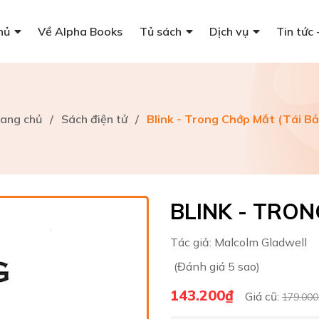
hủ
Về Alpha Books
Tủ sách
Dịch vụ
Tin tức 
rang chủ
/
Sách điện tử
/
Blink - Trong Chớp Mắt (Tái Bả
BLINK - TRON
Tác giả:
Malcolm Gladwell
(Đánh giá 5 sao)
143.200₫
Giá cũ:
179.000