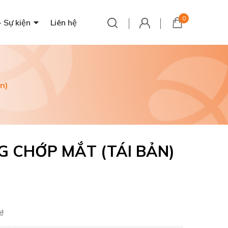
0
- Sự kiện
Liên hệ
n)
G CHỚP MẮT (TÁI BẢN)
₫