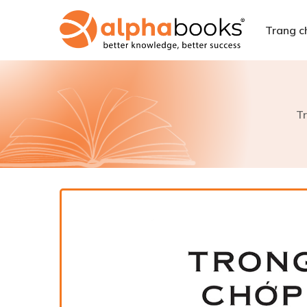
Trang c
T