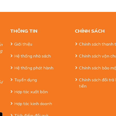
THÔNG TIN
CHÍNH SÁCH
Giới thiệu
Chính sách thanh 
ến
ng
Hệ thống nhà sách
Chính sách vận ch
Hệ thống phát hành
Chính sách bảo mậ
Tuyển dụng
Chính sách đổi trả
Tư
tiền
Hợp tác xuất bản
cuộc chiến giành quyền kiểm soát công ty bánh quy và thuốc lá Mỹ – 
Hợp tác kinh doanh
y (LBO) của tập đoàn RJR Nabisco với nhịp độ nhanh chóng và chi tiế
ể hiện lòng tham đáng kinh ngạc của các chủ ngân hàng đầu tư, nh
Tích điểm đổi quà