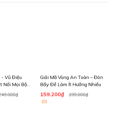
i - Vũ Điệu
Giải Mã Vùng An Toàn – Đòn
t Nối Mọi Bộ
Bẩy Để Làm Ít Hưởng Nhiều
159.200₫
249.000₫
199.000₫
(0)