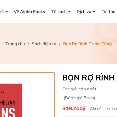
hủ
Về Alpha Books
Tủ sách
Dịch vụ
Tin tức 
Trang chủ
/
Sách điện tử
/
Bọn Rợ Rình Trước Cổng
BỌN RỢ RÌNH
Tác giả:
cập nhật
(Đánh giá 5 sao)
319.200₫
Giá cũ:
399.000