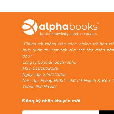
"Chúng tôi không bán sách, chúng tôi bán ki
thức quản trị vượt trội của các tập đoàn hà
đầu."
Công ty Cổ phần Sách Alpha
MST: 0101602138
Ngày cấp: 27/01/2005
Nơi cấp: Phòng ĐKKD - Sở Kế Hoạch & Đầu 
Thành Phố Hà Nội
Đăng ký nhận khuyến mãi
Cuốn sách Bọn rợ rình ở cổng là câu chuyện có thật về 
Reynolds. Nội dung chính nói về việc mua lại có đòn bẩ
phòng họp giữa các CEO của các công ty. Cuốn sách th