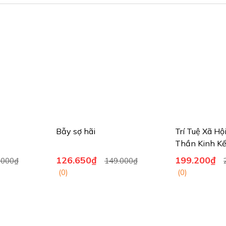
Bẫy sợ hãi
Trí Tuệ Xã Hộ
Thần Kinh Kế
Não
126.650₫
199.200₫
.000₫
149.000₫
(0)
(0)