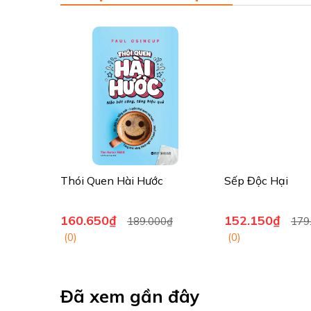
Thói Quen Hài Hước
Sếp Độc Hại
160.650₫
152.150₫
189.000₫
179
(0)
(0)
Đã xem gần đây