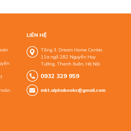
LIÊN HỆ
toán
Tầng 3, Dream Home Center,
11a ngõ 282 Nguyễn Huy
uyển
Tưởng, Thanh Xuân, Hà Nội
0932 329 959
t
 hoàn
mkt.alphabooks@gmail.com
RJR Nabisco – nhà sản xuất bánh quy Oreo và thuốc lá RJ
t, bao gồm cả những cuộc hội thoại riêng cũng như trong
à quản lý công ty, nhà đầu tư cổ phần tư nhân, các cổ