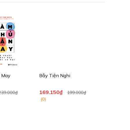
 May
Bẫy Tiện Nghi
169.150₫
239.000₫
199.000₫
(0)