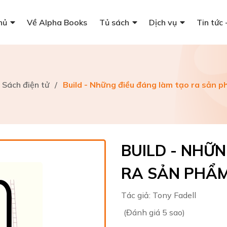
hủ
Về Alpha Books
Tủ sách
Dịch vụ
Tin tức 
Sách điện tử
/
Build - Những điều đáng làm tạo ra sản 
BUILD - NHỮ
RA SẢN PHẨM
Tác giả:
Tony Fadell
(Đánh giá 5 sao)