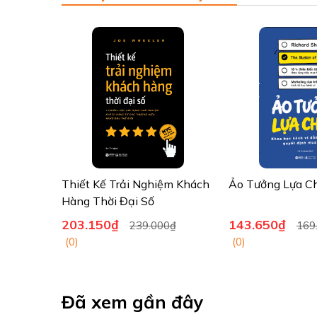
Thiết Kế Trải Nghiệm Khách
Ảo Tưởng Lựa C
Hàng Thời Đại Số
203.150₫
143.650₫
239.000₫
169
(0)
(0)
Đã xem gần đây