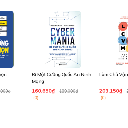
họn
Bí Mật Cường Quốc An Ninh
Làm Chủ Vận
Mạng
160.650₫
203.150₫
.000₫
189.000₫
(0)
(0)