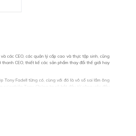
 và các CEO, các quản lý cấp cao và thực tập sinh, cũng
 thanh CEO, thiết kế các sản phẩm thay đổi thế giới hay
p Tony Fadell từng có, cùng với đó là vô số sai lầm ông
g sự nghiệp Tony. Chúng ta sẽ bắt đầu từ công việc đầu