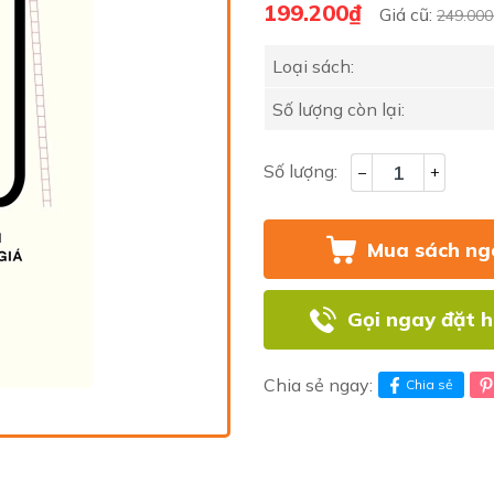
199.200₫
Giá cũ:
249.000
Loại sách:
Số lượng còn lại:
Số lượng:
–
+
Mua sách ng
Gọi ngay đặt 
Chia sẻ ngay:
Chia sẻ