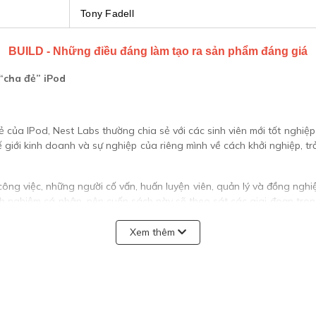
Tony Fadell
BUILD - Những điều đáng làm tạo ra sản phẩm đáng giá
a đẻ” iPod
ẻ của IPod, Nest Labs thường chia sẻ với các sinh viên mới tốt nghiệp
 giới kinh doanh và sự nghiệp của riêng mình về cách khởi nghiệp, trở
ng việc, những người cố vấn, huấn luyện viên, quản lý và đồng nghiệ
inh nghiệm cá nhân, nên cuốn sách này sẽ theo sát các giai đoạn tron
tại của ông.
Xem thêm