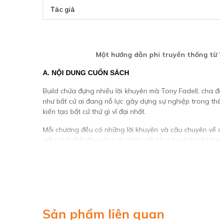
Tác giả
Một hướng dẫn phi truyền thống từ “ch
A. NỘI DUNG CUỐN SÁCH
Build chứa đựng nhiều lời khuyên mà Tony Fadell, cha đ
như bất cứ ai đang nỗ lực gây dựng sự nghiệp trong thế
kiến tạo bất cứ thứ gì vĩ đại nhất.
Mỗi chương đều có những lời khuyên và câu chuyên về cô
mắc phải. Bởi đây cũng là những lời khuyên dựa trên k
tiên sau khi tốt nghiệp đại học và kết thúc ở vị trí hiện 
Sản phẩm liên quan