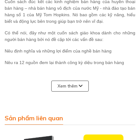
Cuốn sách đúc kết các kinh nghiệm bán hàng của huyền thoại
bán hàng – nhà bán hàng vô địch của nước Mỹ - nhà đào tạo bán
hàng số 1 của Mỹ Tom Hopkins. Nó bao gồm các kỹ năng, hiểu
biết và động lực bên trong giúp bạn trở nên vĩ đại.
Có thể nói, đây như một cuốn sách giáo khoa dành cho những
người bán hàng bởi nó đề cập tới các vấn đề sau:
Nêu định nghĩa và những lợi điểm của nghề bán hàng
Nêu ra 12 nguồn đem lại thành công kỳ diệu trong bán hàng
Cách đặt đúng câu hỏi cho khách hàng khi bán hàng
Cách tạo lập môi trường bán hàng
Xem thêm
Cách tìm kiếm khách hàng tiềm năng
Cách chốt đơn bán hàng hiệu quả
…
Sản phẩm liên quan
Và hơn thế nữa, tác giả Tom Hopkins sẽ chỉ cho bạn cách biến
những kỹ thuật bán hàng vĩ đại nhất của chính mình thành của
bạn để bạn có thể đạt được mức thu nhập đáng mơ ước như các