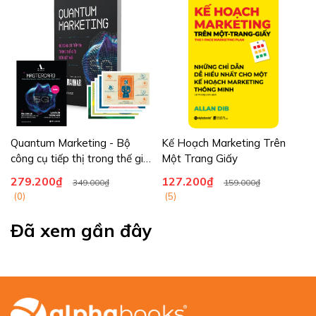
nhà vô địch.
Quantum Marketing - Bộ
Kế Hoạch Marketing Trên
công cụ tiếp thị trong thế giới
Một Trang Giấy
siêu kết nối
279.200₫
127.200₫
349.000₫
159.000₫
(0)
(5)
Đã xem gần đây