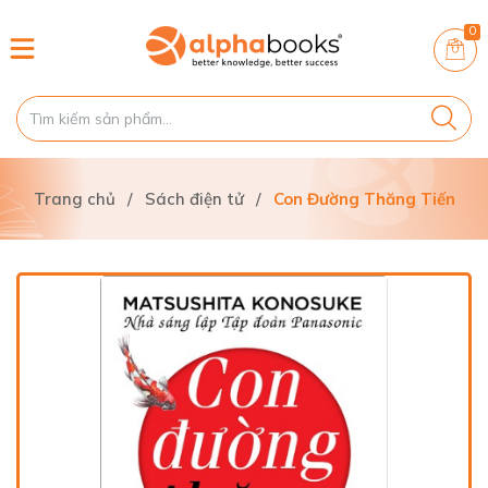
0
Trang chủ
/
Sách điện tử
/
Con Đường Thăng Tiến