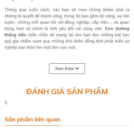
Thông qua cuốn sách, các bạn sẽ mau chóng khám phá ra
những bí quyết để thành công, trong đó bao gồm kỹ năng, sự rèn
luyện, những mối quan hệ với đồng nghiệp, cấp trên… và quan
trọng hơn cả chính là
tình yêu
đối với công việc.
Con đường
thăng tiến
chắc chắn sẽ mang lại cho bạn đọc những bài học
quý giá nhằm vượt qua những khó khăn đồng thời phát triển sự
nghiệp bản thân lên một tầm cao mới.
“Để làm tốt một công việc, bạn phải yêu thích những gì mình
đang làm. Nếu làm việc chỉ vì mưu sinh, các bạn sẽ chẳng bao
Xem thêm
giờ tận hưởng niềm vui trong công việc. Các bạn cũng chẳng thể
làm tốt nếu nghĩ đó là nghĩa vụ phải làm. Áp lực trong công việc là
sản phẩm của những thái độ thụ động và tiêu cực như thế. Nghe
ĐÁNH GIÁ SẢN PHẨM
có vẻ nghịch lý, nhưng tình yêu công việc lại là liều thuốc tốt nhất
cho những người đang chán ghét công việc.”
5
(Matsushita Konosuke)
Sản phẩm liên quan
Alpha Books trân trọng giới thiệu!