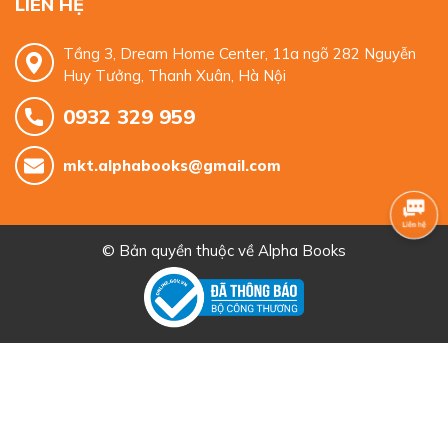
LIÊN HỆ
Tầng 3, Dream Home Center, 11a ngõ 282 Nguyễn
Huy Tưởng, Thanh Xuân, Hà Nội
0932 329 959
mkt.alphabooks@gmail.com
© Bản quyền thuộc về
Alpha Books