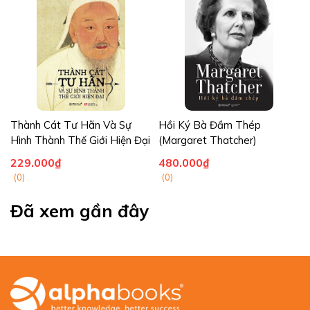
biết mới mẻ về cuộc đời cũng như sự nghiệp của Einstein"
(Diana Kormos Buchwald, chủ biên cuốn Tuyển tập các bài
nghiên cứu của Albert Einstein và là Giáo sư lịch sử tại Caltech)
Thành Cát Tư Hãn Và Sự
Hồi Ký Bà Đầm Thép
Hình Thành Thế Giới Hiện Đại
(Margaret Thatcher)
229.000₫
480.000₫
(0)
(0)
Đã xem gần đây