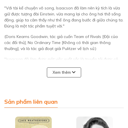
"Với tài kể chuyện vô song, Isaacson đã làm nên kỳ tích là vừa
giữ được tượng đài Einstein, vừa mang lại cho ông hơi thở sống
động, giúp ta cảm thấy như thể ông đang bước đi giữa chúng ta.
Đúng là một tác phẩm tuyệt vời."
(Doris Kearns Goodwin, tác giả cuốn Team of Rivals [Đội của
các đối thủ], No Ordinary Time [Không có thời gian thông
thường], và là tác giả đoạt giải Pulitzer về lịch sử.)
"Isaacson đã làm được một việc xuất sắc là truyền tải được cả
phần con người lẫn các chi tiết thú vị trong cuộc đời khoa học
của Einstein. Đây không chỉ là một cuốn tiểu sử hấp dẫn, mà mỗi
Xem thêm
trang luôn mời chào ta đọc trang tiếp theo, mà còn là một tác
phẩm tiêu biểu hàng đầu trong thể loại phi hư cấu."
(Lawrence M. Krauss, Giáo sư vật lý theo chương trình Ambrose
Swasey tại Đại học Case Western Reserve và là tác giả của
Sản phẩm liên quan
cuốn Hiding in the Mirror [Trốn trong gương])
"Isaacson đã viết một cuốn tiểu sử chính xác, hấp dẫn và thú vị,
trình bày thật khéo các văn liệu lịch sử và đưa đến nhiều hiểu