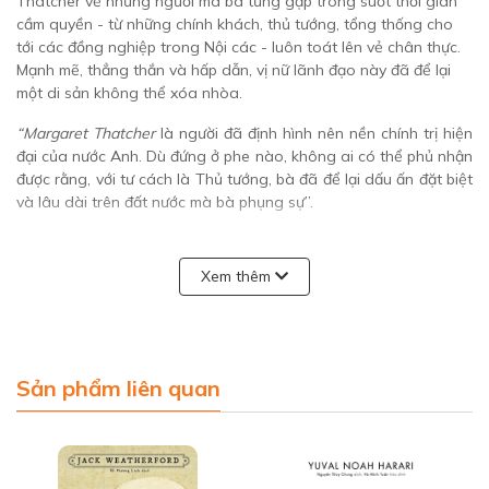
Thatcher về những người mà bà từng gặp trong suốt thời gian
cầm quyền - từ những chính khách, thủ tướng, tổng thống cho
tới các đồng nghiệp trong Nội các - luôn toát lên vẻ chân thực.
Mạnh mẽ, thẳng thắn và hấp dẫn, vị nữ lãnh đạo này đã để lại
một di sản không thể xóa nhòa.
“Margaret Thatcher
là người đã định hình nên nền chính trị hiện
đại của nước Anh. Dù đứng ở phe nào, không ai có thể phủ nhận
được rằng, với tư cách là Thủ tướng, bà đã để lại dấu ấn đặt biệt
và lâu dài trên đất nước mà bà phụng sự”.
-
Nick Clegg
, nguyên Phó Thủ tướng Anh
Xem thêm
“Là con gái của một người bán hàng và là nữ Thủ tướng đầu
tiên của nước Anh, bà đã trở thành hình mẫu để cho các con gái
tôi thấy rằng, không rào cản nào là không thể vượt qua”.
- Barack Obama
, nguyên Tổng thống Mỹ
Sản phẩm liên quan
“Bà là nhà lãnh đạo truyền cảm hứng, người luôn giữ nguyên
tắc và chèo lái đất nước mình với sự tự tin và lương thiện. Bà là
một hình mẫu đẹp đẽ về sức mạnh và cá tính, và là một đồng
minh tuyệt vời, người thúc đẩy mối quan hệ đặc biệt giữa nước