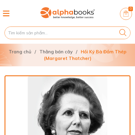
0
Trang chủ
/
Thằng bán cây
/
Hồi Ký Bà Đầm Thép
(Margaret Thatcher)