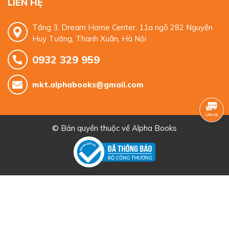
LIÊN HỆ
Tầng 3, Dream Home Center, 11a ngõ 282 Nguyễn
Huy Tưởng, Thanh Xuân, Hà Nội
0932 329 959
mkt.alphabooks@gmail.com
© Bản quyền thuộc về
Alpha Books