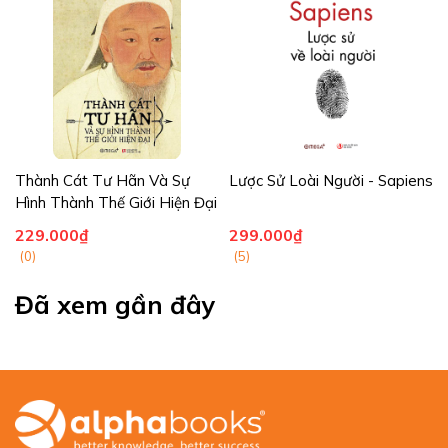
Mỹ và nước Anh”
- George Bush,
nguyên Tổng thống Mỹ
Alpha Books trân trọng giới thiệu!
Thành Cát Tư Hãn Và Sự
Lược Sử Loài Người - Sapiens
Hình Thành Thế Giới Hiện Đại
229.000₫
299.000₫
(0)
(5)
Đã xem gần đây