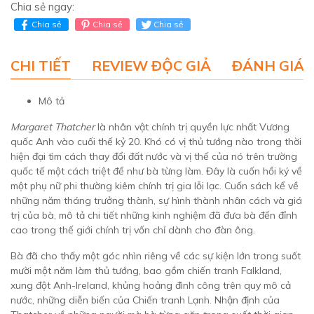
Chia sẻ ngay:
Chia sẻ
Chia sẻ
Chia sẻ
CHI TIẾT
REVIEW ĐỘC GIẢ
ĐÁNH GIÁ 
Mô tả
Margaret Thatcher
là nhân vật chính trị quyền lực nhất Vương
quốc Anh vào cuối thế kỷ 20. Khó có vị thủ tướng nào trong thời
hiện đại tìm cách thay đổi đất nước và vị thế của nó trên trường
quốc tế một cách triệt để như bà từng làm. Đây là cuốn hồi ký về
một phụ nữ phi thường kiêm chính trị gia lỗi lạc. Cuốn sách kể về
những năm tháng trưởng thành, sự hình thành nhân cách và giá
trị của bà, mô tả chi tiết những kinh nghiệm đã đưa bà đến đỉnh
cao trong thế giới chính trị vốn chỉ dành cho đàn ông.
Bà đã cho thấy một góc nhìn riêng về các sự kiện lớn trong suốt
mười một năm làm thủ tướng, bao gồm chiến tranh Falkland,
xung đột Anh-Ireland, khủng hoảng đình công trên quy mô cả
nước, những diễn biến của Chiến tranh Lạnh. Nhận định của