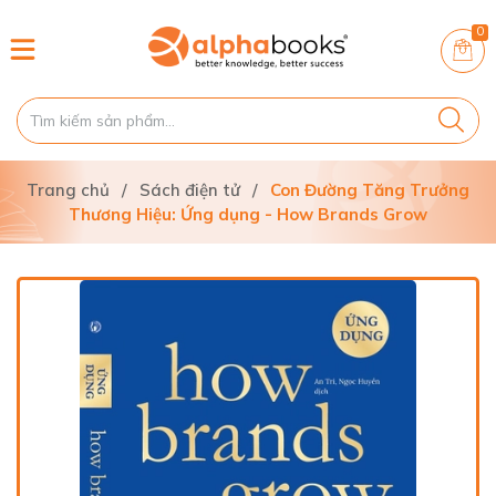
0
Trang chủ
/
Sách điện tử
/
Con Đường Tăng Trưởng
Thương Hiệu: Ứng dụng - How Brands Grow