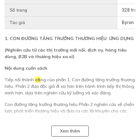
Số trang
328 tran
Tác giả
Byron Sh
1. CON ĐƯỜNG TĂNG TRƯỞNG THƯƠNG HIỆU: ỨNG DỤNG
(Nghiên cứu từ các thị trường mới nổi, dịch vụ, hàng tiêu
dùng, B2B và thương hiệu xa xỉ)
Nội dung cuốn sách
Tiếp nối thành
cô
ng của phần 1, Con đường tăng trưởng thương
hiệu Phần 2 đưa độc giả đi xa hơn trên hành trình tiếp thị thông
minh hơn, dựa trên nghiên cữu kỹ lưỡng và xác đáng.
Con đường tăng trưởng thương hiệu Phần 2 nghiên cứu về chiến
lược phát triển thương hiệu và đưa ra các lời khuyên cho các
nhà quản lý thương hiệu về cách tăng trưởng thương hiệu một
cách hiệu quả. Cuốn sách này bao gồm các chủ đề liên quan
đến thị trường mới nổi, dịch vụ, hàng tiêu dùng, B2B và thương
Xem thêm
hiệu xa xỉ.