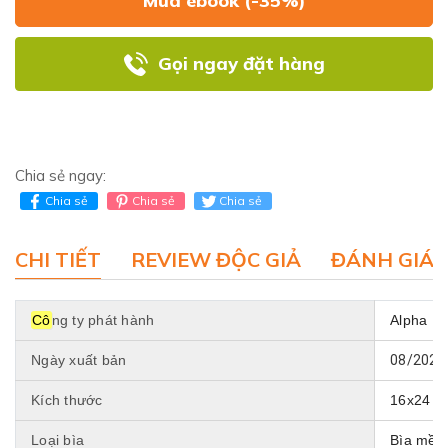
Mua ebook (-35%)
Gọi ngay đặt hàng
Chia sẻ ngay:
Chia sẻ
Chia sẻ
Chia sẻ
CHI TIẾT
REVIEW ĐỘC GIẢ
ĐÁNH GIÁ 
Cô
ng ty phát hành
Alpha B
Ngày xuất bản
08/2023
Kích thước
16x24 c
Loại bìa
Bìa mềm,