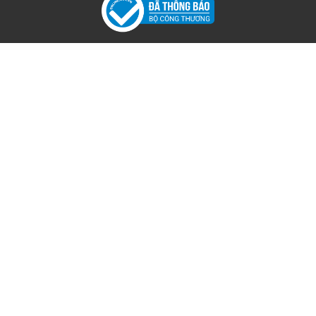
cùng với Giáo sư Jerry Wind, đang biên tập một số đặc biệt của
Tạp chí Nghiên cứu Quảng cáo về chủ đề này.
Giáo sư Jenni Romaniuk là Phó Giám đốc (Quốc tế) của Viện
Ehrenberg-Bass, Đại học Nam Úc. Trước đây, Jenni là biên tập
viên điều hành của Tạp chí Nghiên cứu Quảng cáo, và hiện là
thành viên Ban Cố vấn Cấp cao của Tạp chí.
Đánh giá về cuốn sách
“Nếu đã đọc và yêu thích Con đường tăng trưởng thương hiệu
phần 2, đã đến lúc bạn cần chuyển sang cấp độ tiếp thị cao hơn.
Và nếu chưa đọc, hãy chuẩn bị sẵn sàng -- cuốn sách này sẽ
thay đổi cách bạn tư duy về tiếp thị mãi mãi.”
- Goodreads
“Đây là cuốn sách không thể bỏ qua đối với bất kỳ ai đang làm
việc trong lĩnh vực Tiếp thị và Xây dựng Thương hiệu. Nếu bạn
dày dạn kinh nghiệm, hãy từ những gì bạn NGHĨ bạn biết và đọc
cuốn sách này.”
- Henry Manampiring, tác giả