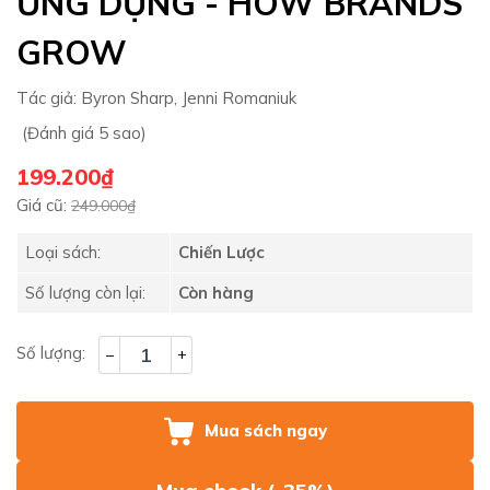
ỨNG DỤNG - HOW BRANDS
GROW
Tác giả:
Byron Sharp, Jenni Romaniuk
(Đánh giá 5 sao)
199.200₫
Giá cũ:
249.000₫
Loại sách:
Chiến Lược
Số lượng còn lại:
Còn hàng
Số lượng:
–
+
Mua sách ngay