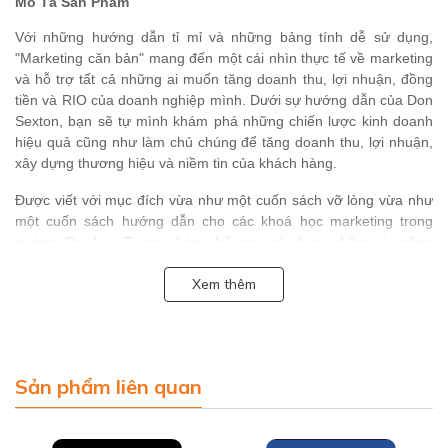
Mô Tả Sản Phẩm
Với những hướng dẫn tỉ mỉ và những bảng tính dễ sử dụng,
"Marketing căn bản" mang đến một cái nhìn thực tế về marketing
và hỗ trợ tất cả những ai muốn tăng doanh thu, lợi nhuận, đồng
tiền và RIO của doanh nghiệp mình. Dưới sự hướng dẫn của Don
Sexton, bạn sẽ tự mình khám phá những chiến lược kinh doanh
hiệu quả cũng như làm chủ chúng để tăng doanh thu, lợi nhuận,
xây dựng thương hiệu và niềm tin của khách hàng.
Được viết với mục đích vừa như một cuốn sách vỡ lòng vừa như
một cuốn sách hướng dẫn cho các khoá học marketing trong
trường Đại học Trump, Làm thế nào sử dụng những ý tưởng
marketing hiệu quả nhất để thu hút khách hàng cung cấp tất cả
Xem thêm
các thông tin và chiến lược cần thiết để marketing thành công sản
phẩm hoặc dịch vụ. Dù bạn bán cái gì và bán như thế nào, bạn
điều hành một doanh nghiệp nhỏ hay một tập đoàn lớn, cuốn
sách hướng dẫn đầy đủ và toàn diện này giải thích tất cả những
điều bạn nên biết về marketing hiện đại.
Sản phẩm liên quan
Tính cập nhật của cuốn sách được thể hiện qua những kiến thức
mới về marketing trong một thế giới phẳng, trong một thời đại
mới, khi sự cạnh tranh ngày một khốc liệt thì marketing-mix không