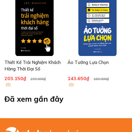
chỉ bó hẹp trong 4 Ps truyền thống.
Thiết Kế Trải Nghiệm Khách
Ảo Tưởng Lựa Chọn
Hàng Thời Đại Số
203.150₫
143.650₫
239.000₫
169.000₫
(0)
(0)
Đã xem gần đây