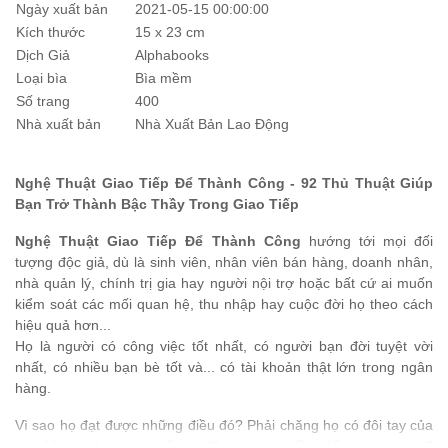
Ngày xuất bản
2021-05-15 00:00:00
Kích thước
15 x 23 cm
Dịch Giả
Alphabooks
Loại bìa
Bìa mềm
Số trang
400
Nhà xuất bản
Nhà Xuất Bản Lao Động
Nghệ Thuật Giao Tiếp Để Thành Công - 92 Thủ Thuật Giúp
Bạn Trở Thành Bậc Thầy Trong Giao Tiếp
Nghệ Thuật Giao Tiếp Để Thành Công
hướng tới mọi đối
tượng độc giả, dù là sinh viên, nhân viên
bán hàng
,
doanh nhân
,
nhà quản lý
, chính trị gia hay người nội trợ hoặc bất cứ ai muốn
kiểm soát các mối quan hệ, thu nhập hay cuộc đời họ theo cách
hiệu quả hơn...
Họ là người có công việc tốt nhất, có người bạn đời tuyệt vời
nhất, có nhiều bạn bè tốt và... có tài khoản thật lớn trong ngân
hàng.
Vì sao họ đạt được những điều đó? Phải chăng họ có đôi tay của
vua Midas chạm vào bất cứ đâu mọi thứ đều biến thành vàng?