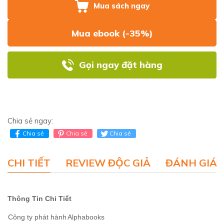
Mua sách ngay
Mua ebook (-35%)
Gọi ngay đặt hàng
Chia sẻ ngay:
Chia sẻ
Chia sẻ
Chia sẻ
CHI TIẾT
REVIEW ĐỘC GIẢ
ĐÁNH GIÁ 
Thông Tin Chi Tiết
Công ty phát hành
Alphabooks