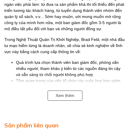
ngàn việc phải làm: từ đưa ra sản phẩm khả thi tối thiểu đến phát
triển tương tác khách hàng, từ tuyển dụng thành viên nhóm đến
quản lý sổ sách, v.v... Sớm hay muộn, với mong muốn mở rộng
công ty của mình hơn nữa, một ban giám đốc gồm 3-5 người là
mộ điều tất yếu đối với bạn và những người đồng sự.
Trong Nghệ Thuật Quản Trị Khởi Nghiệp, Brad Feld, một nhà đầu
tư mạo hiểm từng là doanh nhân, sẽ chia sẻ kinh nghiệm về lĩnh
vực này bằng cách cung cấp thông tin về:
Quá trình lựa chọn thành viên ban giám đốc, phỏng vấn
nhiều người, tham khảo ý kiến từ các nguồn đáng tin cậy
và sẵn sàng từ chối người không phù hợp.
Tầm quan trọng của việc tổ chức các cuộc họp ban giám
đốc, cách kết hợp thời gian dành cho công việc và thời gian
giao lưu tạo dựng qua hệ, v.v...
Xem thêm
Trở thành thành viên ban giám đốc ở một công ty khác để
có những quan sát hai chiều
Và nhiều thông tin thú vị khác nữa...
Alpha Books trân trọng giới thiệu!
Sản phẩm liên quan