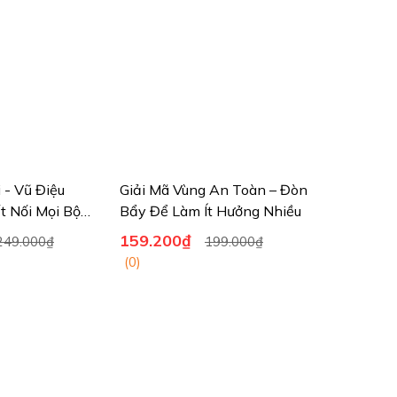
i - Vũ Điệu
Giải Mã Vùng An Toàn – Đòn
t Nối Mọi Bộ
Bẩy Để Làm Ít Hưởng Nhiều
159.200₫
249.000₫
199.000₫
(0)