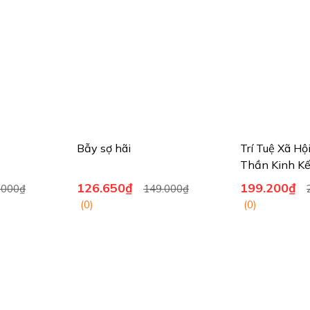
Bẫy sợ hãi
Trí Tuệ Xã Hộ
Thần Kinh Kế
Não
126.650₫
199.200₫
.000₫
149.000₫
(0)
(0)