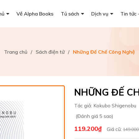
hủ
Về Alpha Books
Tủ sách
Dịch vụ
Tin tức 
Trang chủ
/
Sách điện tử
/
Những Đế Chế Công Nghệ
NHỮNG ĐẾ C
Tác giả:
Kokubo Shigenobu
(Đánh giá 5 sao)
119.200₫
Giá cũ:
149.000