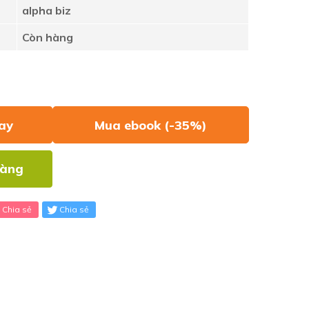
alpha biz
Còn hàng
ay
Mua ebook (-35%)
hàng
Chia sẻ
Chia sẻ