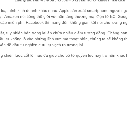
Điều gì tạo nên vị thế bá chủ của 4 ông trùm trong ngành IT thế giới?
oại hình kinh doanh khác nhau. Apple sản xuất smartphone người ngườ
 Amazon nổi tiếng thế giới với nền tảng thương mại điện tử EC. Google
truy cập miễn phí. Facebook thì mang đến không gian kết nối cho lượng 
 biệt, tuy nhiên bên trong lại ẩn chứa nhiều điểm tương đồng. Chẳng 
đầu tư khổng lồ vào những lĩnh vực mà thoạt nhìn, chúng ta sẽ không t
vấn đề đầu tư nghiên cứu, tự vạch ra tương lai.
chiến lược cốt lõi nào đã giúp cho bộ tứ quyền lực này trở nên khác b