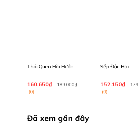
Thói Quen Hài Hước
Sếp Độc Hại
160.650₫
152.150₫
189.000₫
179
(0)
(0)
Đã xem gần đây