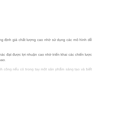
ăng định giá chất lượng cao nhờ sử dụng các mô hình dễ
hác đạt được lợi nhuận cao nhờ triển khai các chiến lược
sao.
nh công nếu có trong tay một sản phẩm sáng tạo và biết
 Định giá, Khoa học Định giá và cả Thực thi Định giá, từ