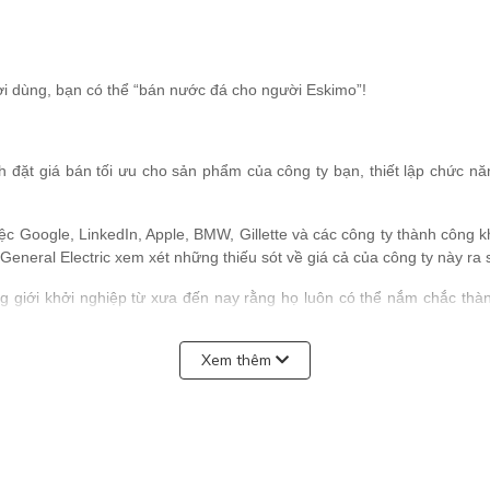
i dùng, bạn có thể “bán nước đá cho người Eskimo”!
ch đặt giá bán tối ưu cho sản phẩm của công ty bạn, thiết lập chức n
iệc Google, LinkedIn, Apple, BMW, Gillette và các công ty thành công k
General Electric xem xét những thiếu sót về giá cả của công ty này ra 
g giới khởi nghiệp từ xưa đến nay rằng họ luôn có thể nắm chắc thà
Xem thêm
y sẽ được vén lên, để bạn có cơ hội hiểu sâu biết thấu về Nghệ thuật