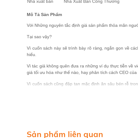
Nhà xuất bản
Nhà Xuất Bản Công Thương
Mô Tả Sản Phẩm
Với Những nguyên tắc định giá sản phẩm thỏa mãn ngườ
Tại sao vậy?
Vì cuốn sách này sẽ trình bày rõ ràng, ngắn gọn về cá
hiểu.
Vì tác giả không quên đưa ra những ví dụ thực tiễn về v
giá tối ưu hóa như thế nào, hay phân tích cách CEO của 
Vì cuốn sách cũng đập tan mặc định ăn sâu bén rễ tron
cách bán chúng tới phân khúc khách hàng mục tiêu.
Vì bức màn bí mật bao phủ chức năng định giá bấy lâu na
đó cải thiện lợi nhuận của tổ chức ngay lập tức!
Trích đoạn/ Nhận xét:
Sản phẩm liên quan
Định giá – bài toán khó giải cho các doanh nghiệp