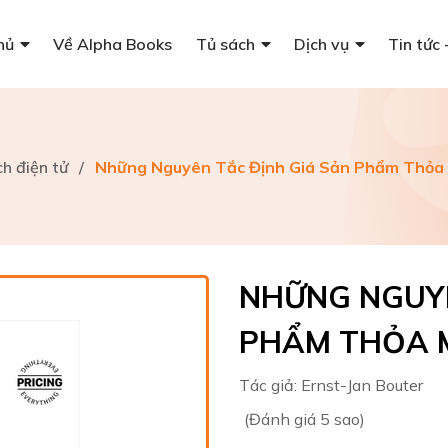
hủ
Về Alpha Books
Tủ sách
Dịch vụ
Tin tức 
h điện tử
/
Những Nguyên Tắc Định Giá Sản Phẩm Thỏa
NHỮNG NGUYÊ
PHẨM THỎA 
Tác giả:
Ernst-Jan Bouter
(Đánh giá 5 sao)