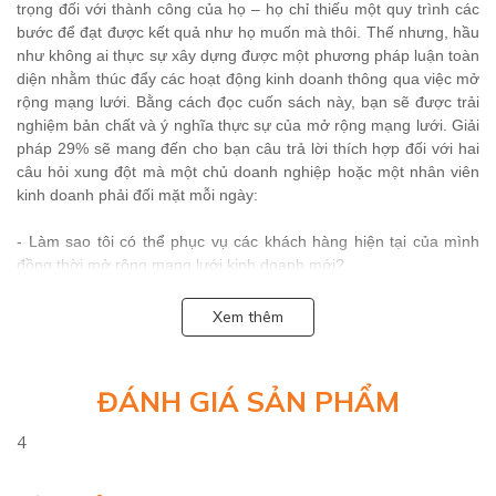
trọng đối với thành công của họ – họ chỉ thiếu một quy trình các
bước để đạt được kết quả như họ muốn mà thôi. Thế nhưng, hầu
như không ai thực sự xây dựng được một phương pháp luận toàn
diện nhằm thúc đẩy các hoạt động kinh doanh thông qua việc mở
rộng mạng lưới. Bằng cách đọc cuốn sách này, bạn sẽ được trải
nghiệm bản chất và ý nghĩa thực sự của mở rộng mạng lưới. Giải
pháp 29% sẽ mang đến cho bạn câu trả lời thích hợp đối với hai
câu hỏi xung đột mà một chủ doanh nghiệp hoặc một nhân viên
kinh doanh phải đối mặt mỗi ngày:
- Làm sao tôi có thể phục vụ các khách hàng hiện tại của mình
đồng thời mở rộng mạng lưới kinh doanh mới?
- Tôi nên đặt giá trị cao hơn vào khách hàng hiện tại hay khách
Xem thêm
hàng mới?
Cuốn sách đưa ra 52 chiến lược ngắn ngọn bất ngờ, giúp cải
ĐÁNH GIÁ SẢN PHẨM
thiện doanh nghiệp của bạn thông qua kỹ năng mở rộng mạng
lưới truyền miệng. Đối với các doanh nghiệp muốn sử dụng
4
phương thức mở rộng mạng lưới bằng truyền miệng, đây là một
cuốn sách rất đáng đọc.