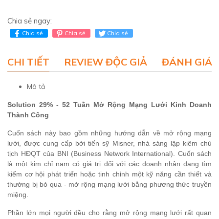
Chia sẻ ngay:
Chia sẻ
Chia sẻ
Chia sẻ
CHI TIẾT
REVIEW ĐỘC GIẢ
ĐÁNH GIÁ 
Mô tả
Solution 29% - 52 Tuần Mở Rộng Mạng Lưới Kinh Doanh
Thành Công
Cuốn sách này bao gồm những hướng dẫn về mở rộng mạng
lưới, được cung cấp bởi tiến sỹ Misner, nhà sáng lập kiêm chủ
tịch HĐQT của BNI (Business Network International). Cuốn sách
là một kim chỉ nam có giá trị đối với các
doanh nhân
đang tìm
kiếm cơ hội phát triển hoặc tinh chỉnh một kỹ năng cần thiết và
thường bị bỏ qua - mở rộng mạng lưới bằng phương thức truyền
miệng.
Phần lớn mọi người đều cho rằng mở rộng mạng lưới rất quan