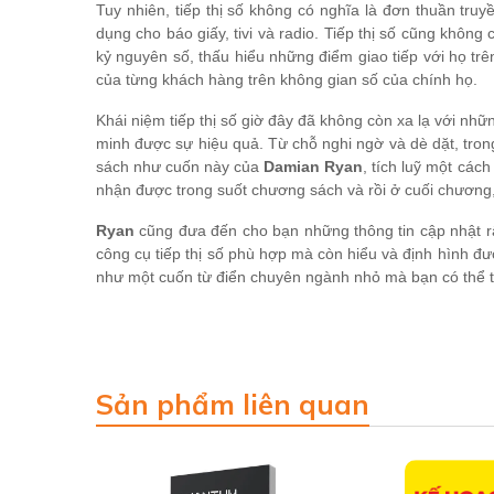
Tuy nhiên, tiếp thị số không có nghĩa là đơn thuần tru
dụng cho báo giấy, tivi và radio. Tiếp thị số cũng khôn
kỷ nguyên số, thấu hiểu những điểm giao tiếp với họ tr
của từng khách hàng trên không gian số của chính họ.
Khái niệm tiếp thị số giờ đây đã không còn xa lạ với nh
minh được sự hiệu quả. Từ chỗ nghi ngờ và dè dặt, trong 
sách như cuốn này của
Damian Ryan
, tích luỹ một các
nhận được trong suốt chương sách và rồi ở cuối chương,
Ryan
cũng đưa đến cho bạn những thông tin cập nhật rấ
công cụ tiếp thị số phù hợp mà còn hiểu và định hình đ
như một cuốn từ điển chuyên ngành nhỏ mà bạn có thể t
Sản phẩm liên quan