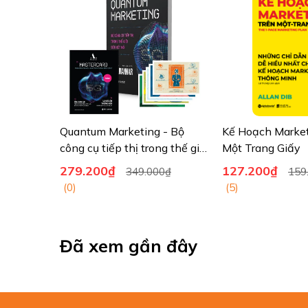
Quantum Marketing - Bộ
Kế Hoạch Market
công cụ tiếp thị trong thế giới
Một Trang Giấy
siêu kết nối
279.200₫
127.200₫
349.000₫
159
(0)
(5)
Đã xem gần đây