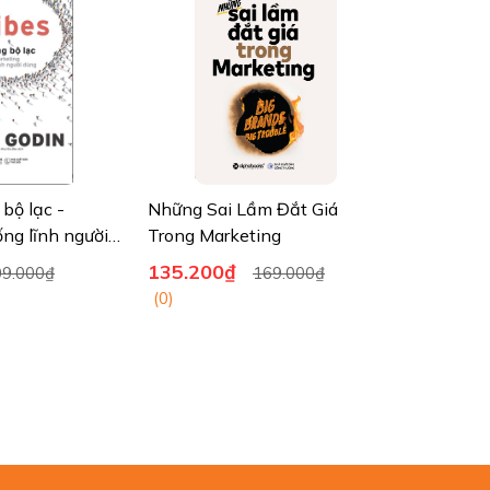
bộ lạc -
Những Sai Lầm Đắt Giá
ng lĩnh người
Trong Marketing
135.200₫
09.000₫
169.000₫
(0)