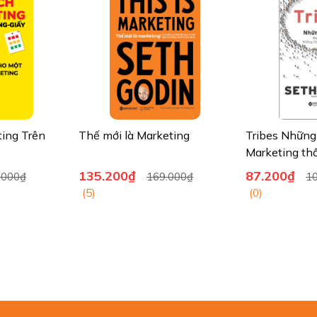
ing Trên
Thế mới là Marketing
Tribes Những 
Marketing thố
dùng
135.200₫
87.200₫
.000₫
169.000₫
1
(5)
(0)