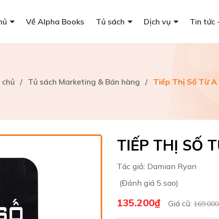
hủ
Về Alpha Books
Tủ sách
Dịch vụ
Tin tức 
 chủ
/
Tủ sách Marketing & Bán hàng
/
Tiếp Thị Số Từ A
TIẾP THỊ SỐ 
Tác giả:
Damian Ryan
(Đánh giá 5 sao)
135.200₫
Giá cũ:
169.000