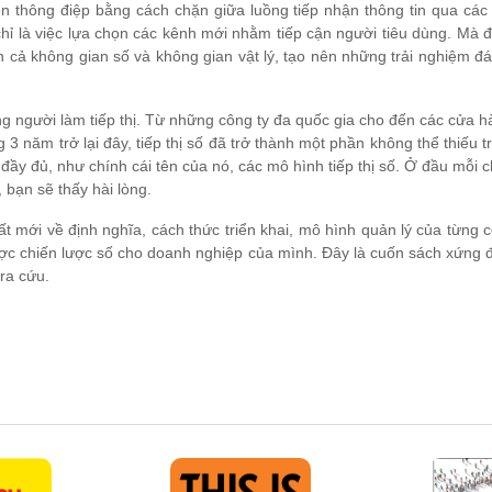
yền thông điệp bằng cách chặn giữa luồng tiếp nhận thông tin qua các
g chỉ là việc lựa chọn các kênh mới nhằm tiếp cận người tiêu dùng. Mà 
ên cả không gian số và không gian vật lý, tạo nên những trải nghiệm đ
ững người làm tiếp thị. Từ những công ty đa quốc gia cho đến các cửa 
3 năm trở lại đây, tiếp thị số đã trở thành một phần không thể thiếu 
h đầy đủ, như chính cái tên của nó, các mô hình tiếp thị số. Ở đầu mỗi
 bạn sẽ thấy hài lòng.
t mới về định nghĩa, cách thức triển khai, mô hình quản lý của từng
ược chiến lược số cho doanh nghiệp của mình. Đây là cuốn sách xứng đá
ra cứu.