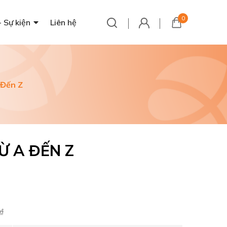
0
- Sự kiện
Liên hệ
 Đến Z
TỪ A ĐẾN Z
₫