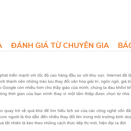
Ả
ĐÁNH GIÁ TỪ CHUYÊN GIA
BÁO
 phát triển mạnh với tốc độ cao hàng đầu so với khu vực. Internet đã 
ình thành nên những trào lưu thay đổi văn hóa giải trí, ngôn ngữ, giá 
” cho Google còn nhiều hơn cho thầy giáo của mình; chúng ta đau khổv
dòng thời gian của bạn mình thay vì một tấm thiệp được chọn từ nhà 
n quay trở về quá khứ để tìm hiểu lịch sử của các công nghệ vốn đã
on người là thứ dẫn đến nhiều thay đổi lớn trong môi trường kinh doa
và tất nhiên là kéo theo những cách thức tiếp thị mới, hiện đại ra đời.