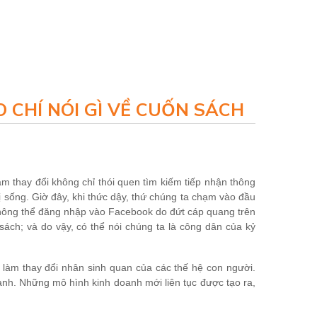
 CHÍ NÓI GÌ VỀ CUỐN SÁCH
làm thay đổi không chỉ thói quen tìm kiếm tiếp nhận thông
trị sống. Giờ đây, khi thức dậy, thứ chúng ta chạm vào đầu
ì không thể đăng nhập vào Facebook do đứt cáp quang trên
sách; và do vậy, có thể nói chúng ta là công dân của kỷ
 làm thay đổi nhân sinh quan của các thế hệ con người.
nh. Những mô hình kinh doanh mới liên tục được tạo ra,