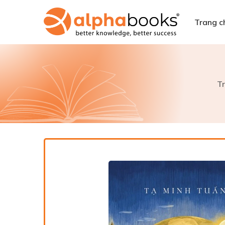
Trang c
T