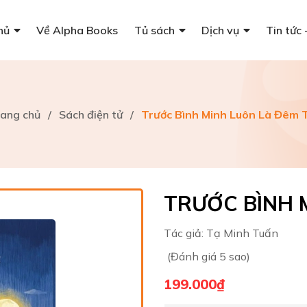
hủ
Về Alpha Books
Tủ sách
Dịch vụ
Tin tức 
rang chủ
/
Sách điện tử
/
Trước Bình Minh Luôn Là Đêm T
TRƯỚC BÌNH 
Tác giả:
Tạ Minh Tuấn
(Đánh giá 5 sao)
199.000₫