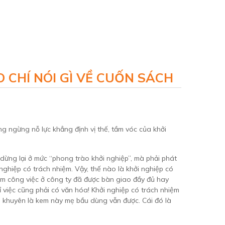
 CHÍ NÓI GÌ VỀ CUỐN SÁCH
ng ngừng nỗ lực khẳng định vị thế, tầm vóc của khởi
 dừng lại ở mức “phong trào khởi nghiệp”, mà phải phát
nghiệp có trách nhiệm. Vậy, thế nào là khởi nghiệp có
tâm công việc ở công ty đã được bàn giao đầy đủ hay
hỉ việc cũng phải có văn hóa! Khởi nghiệp có trách nhiệm
n khuyên là kem này mẹ bầu dùng vẫn được. Cái đó là