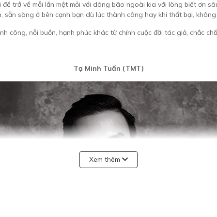
 để trở về mỗi lần mệt mỏi với dông bão ngoài kia với lòng biết ơn s
, sẵn sàng ở bên cạnh bạn dù lúc thành công hay khi thất bại, không a
ành công, nỗi buồn, hạnh phúc khác từ chính cuộc đời tác giả, chắc ch
Tạ Minh Tuấn (TMT)
Xem thêm