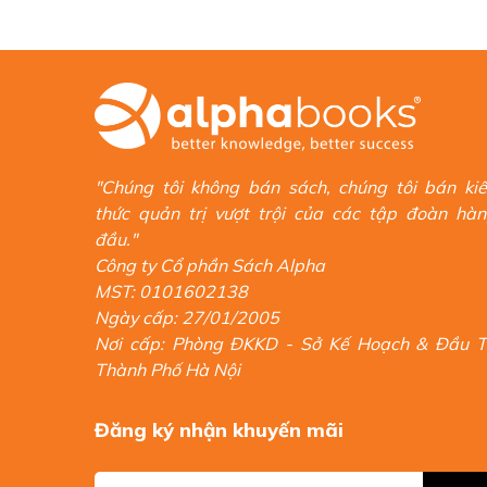
Học tập và làm việc ở hơn 20 quốc gia trên thế giới.
Alpha Books trân trọng giới thiệu!
"Chúng tôi không bán sách, chúng tôi bán ki
thức quản trị vượt trội của các tập đoàn hà
đầu."
Công ty Cổ phần Sách Alpha
MST: 0101602138
Ngày cấp: 27/01/2005
Nơi cấp: Phòng ĐKKD - Sở Kế Hoạch & Đầu 
Thành Phố Hà Nội
Đăng ký nhận khuyến mãi