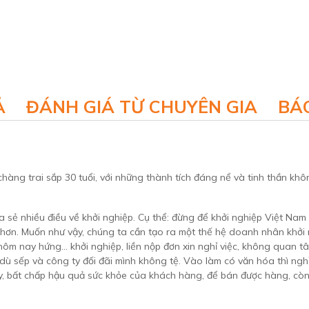
Ả
ĐÁNH GIÁ TỪ CHUYÊN GIA
BÁO
chàng trai sắp 30 tuổi, với những thành tích đáng nể và tinh thần khô
 sẻ nhiều điều về khởi nghiệp. Cụ thể: đừng để khởi nghiệp Việt Nam
 hơn. Muốn như vậy, chúng ta cần tạo ra một thế hệ doanh nhân khởi 
 hôm nay hứng… khởi nghiệp, liền nộp đơn xin nghỉ việc, không quan 
mặc dù sếp và công ty đối đãi mình không tệ. Vào làm có văn hóa thì ng
ày, bất chấp hậu quả sức khỏe của khách hàng, để bán được hàng, cò