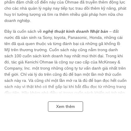
phẩm đậm chất cổ điển này của Ohmae đã truyền thêm động lực
cho các nhà quản lý ngày nay tiếp tục trau dồi thêm kỹ năng, phát
huy trí tưởng tượng và tìm ra thêm nhiều giải pháp hơn nữa cho
doanh nghiệp.
Đây là cuốn sách về
nghệ thuật kinh doanh Nhật bản
– đất
nước đã sản sinh ra Sony, toyota, Panasonic, Honda, những cái
tên đã quá quen thuộc và từng đánh bại cả những gã khổng lồ
Mỹ trên thương trường. Cuốn sách này cũng nằm trong danh
sách 100 cuốn sách kinh doanh hay nhất mọi thời đại. Trong khi
đó, tác giả Kenichi Ohmae là cộng sự cao cấp của McKinsey &
Company, Inc. một trong những công ty tư vấn danh giá nhất trên
thế giới. Chỉ vài lý do trên cũng đủ để bạn một lần mở thử cuốn
sách này ra. Và cũng chỉ một lần mở ra là đủ để bạn đọc hết cuốn
sách này vì thật khó có thể gấp lại khi bắt đầu đọc từ những trang
đầu tiên. Hãy khám phá điều gì trong cuốn sách khiến nó trở nên
hấp dẫn đến vậy?
Xem thêm
Alpha Books trân trọng giới thiệu!