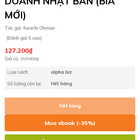
DOANH NHẬT BẢN (BÌA
MỚI)
Tác giả:
Kenichi Ohmae
(Đánh giá 5 sao)
127.200₫
Giá cũ:
159.000₫
Loại sách:
alpha biz
Số lượng còn lại:
Hết hàng
Hết hàng
Mua ebook (-35%)