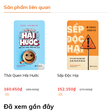
Sản phẩm liên quan
Thói Quen Hài Hước
Sếp Độc Hại
160.650₫
152.150₫
189.000₫
179.000₫
(0)
(0)
Đã xem gần đây