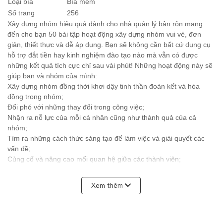
Loại bìa
Bìa mềm
Số trang
256
Xây dựng nhóm hiệu quả dành cho nhà quản lý bận rộn mang
đến cho bạn 50 bài tập hoạt động xây dựng nhóm vui vẻ, đơn
giản, thiết thực và dễ áp dụng. Bạn sẽ không cần bất cứ dụng cụ
hỗ trợ đắt tiền hay kinh nghiệm đào tạo nào mà vẫn có được
những kết quả tích cực chỉ sau vài phút! Những hoạt động này sẽ
giúp bạn và nhóm của mình:
Xây dựng nhóm đồng thời khơi dậy tinh thần đoàn kết và hòa
đồng trong nhóm;
Đối phó với những thay đổi trong công việc;
Nhận ra nỗ lực của mỗi cá nhân cũng như thành quả của cả
nhóm;
Tìm ra những cách thức sáng tạo để làm việc và giải quyết các
vấn đề;
Củng cố và nâng cao mối quan hệ giữa các thành viên;
Giảm thiểu cái tôi cá nhân để đạt được hiệu quả chung của
nhóm;
Xem thêm
Duy trì sự cạnh tranh lành mạnh và tích cực;
Áp dụng hiệu quả những bài học từ các hoạt động vào công việc.