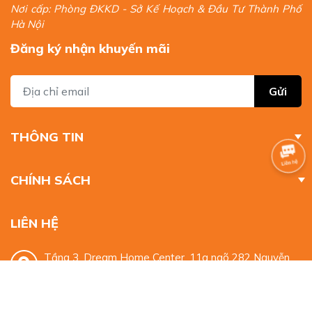
Nơi cấp: Phòng ĐKKD - Sở Kế Hoạch & Đầu Tư Thành Phố
Hà Nội
Đăng ký nhận khuyến mãi
Gửi
THÔNG TIN
CHÍNH SÁCH
LIÊN HỆ
Tầng 3, Dream Home Center, 11a ngõ 282 Nguyễn
Huy Tưởng, Thanh Xuân, Hà Nội
0932 329 959