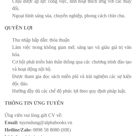
Chịu được áp lực công việc, linh hoạt thích ứng với các thay
đổi.
Ngoại hình sáng sủa, chuyên nghiệp, phong cách chỉn chu.
QUYỀN LỢI
Thu nhập hấp dẫn:
thỏa thuận
Làm việc trong không gian mở, sáng tạo và giàu giá trị văn
hóa.
Cơ hội phát triển bản thân thông qua các chương trình đào tạo
và hoạt động nội bộ.
Được tham gia đọc sách miễn phí và trải nghiệm các sự kiện
độc đáo.
Hưởng đầy đủ các chế độ phúc lợi theo quy định pháp luật.
THÔNG TIN ỨNG TUYỂN
Ứng viên vui lòng gửi CV về:
Email:
tuyendung@alphabooks.vn
Hotline/Zalo:
0898 58 8080 (
HR
)