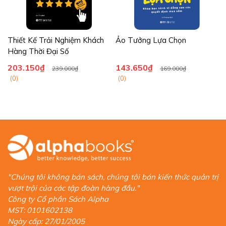
Thiết Kế Trải Nghiệm Khách
Ảo Tưởng Lựa Chọn
Hàng Thời Đại Số
203.150₫
143.650₫
239.000₫
169.000₫
(0)
(0)
"Chúng tôi không bán sách, chúng tôi bán kiến thức quản trị
vượt trội của các tập đoàn hàng đầu."
Công ty Cổ phần Sách Alpha
MST: 0101602138
Ngày cấp: 27/01/2005