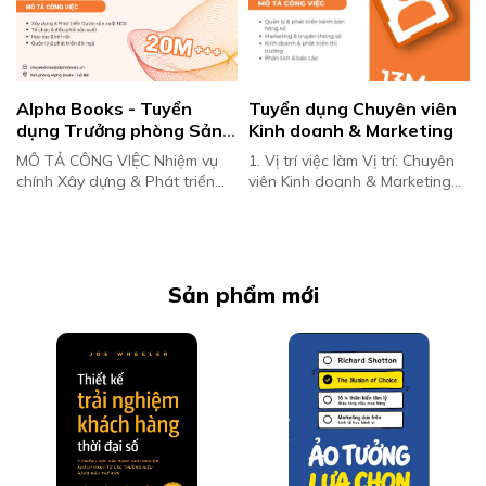
Alpha Books - Tuyển 
Tuyển dụng Chuyên viên 
dụng Trưởng phòng Sản 
Kinh doanh & Marketing
xuất Nội dung số
MÔ TẢ CÔNG VIỆC Nhiệm vụ
1. Vị trí việc làm Vị trí: Chuyên
chính Xây dựng & Phát triển
viên Kinh doanh & Marketing
Dự án sản xuất NDS: Nghiên
(sách điện tử) Bộ phận: Phòng
cứu thị trường, tìm kiếm, lựa
NDS, Alpha Books Sản phẩm:
chọn và phát triển các sản ph...
Ebook, Audiobook...
Sản phẩm mới