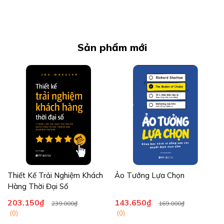
t
luôn đúng: "Top 1% sale giỏi
không chỉ đến từ chất lượng
nhất không nhờ may mắn, mà
sản phẩm mà còn phụ thuộc
nhờ họ thực chiến mỗi ngày."...
phần lớn vào nghệ thuật giao
tiếp...
c
Sản phẩm mới
Thiết Kế Trải Nghiệm Khách
Ảo Tưởng Lựa Chọn
Hàng Thời Đại Số
203.150₫
143.650₫
239.000₫
169.000₫
(0)
(0)