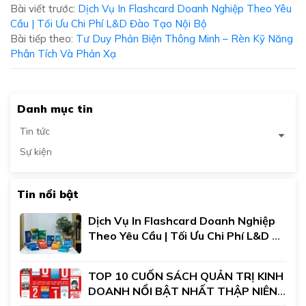
Bài viết trước:
Dịch Vụ In Flashcard Doanh Nghiệp Theo Yêu
Cầu | Tối Ưu Chi Phí L&D Đào Tạo Nội Bộ
Bài tiếp theo:
Tư Duy Phản Biện Thông Minh – Rèn Kỹ Năng
Phân Tích Và Phản Xạ
Danh mục tin
Tin tức
Sự kiện
Tin nổi bật
Dịch Vụ In Flashcard Doanh Nghiệp 
Theo Yêu Cầu | Tối Ưu Chi Phí L&D 
Đào Tạo Nội Bộ
TOP 10 CUỐN SÁCH QUẢN TRỊ KINH 
DOANH NỔI BẬT NHẤT THẬP NIÊN 
2010