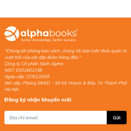
"Chúng tôi không bán sách, chúng tôi bán kiến thức quản trị
vượt trội của các tập đoàn hàng đầu."
Công ty Cổ phần Sách Alpha
MST: 0101602138
Ngày cấp: 27/01/2005
Nơi cấp: Phòng ĐKKD - Sở Kế Hoạch & Đầu Tư Thành Phố
Hà Nội
Đăng ký nhận khuyến mãi
Gửi