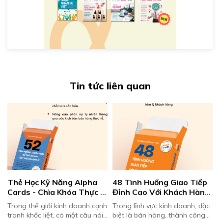
Tin tức liên quan
Thẻ Học Kỹ Năng Alpha 
48 Tình Huống Giao Tiếp 
Cards - Chìa Khóa Thực 
Đỉnh Cao Với Khách Hàng 
Chiến Giúp Bạn Trở 
– Bí Quyết Ứng Xử Của 
Trong thế giới kinh doanh cạnh
Trong lĩnh vực kinh doanh, đặc
Thành Sát Thủ Doanh Số
Dân Sale
tranh khốc liệt, có một câu nói
biệt là bán hàng, thành công