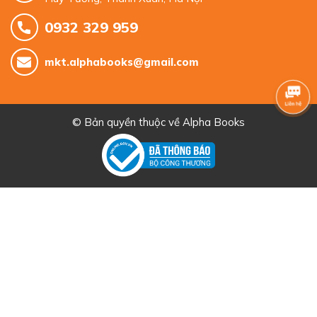
0932 329 959
mkt.alphabooks@gmail.com
© Bản quyền thuộc về
Alpha Books