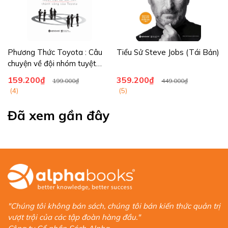
Phương Thức Toyota : Câu
Tiểu Sử Steve Jobs (Tái Bản)
chuyện về đội nhóm tuyệt
mật
159.200₫
359.200₫
199.000₫
449.000₫
(4)
(5)
Đã xem gần đây
"Chúng tôi không bán sách, chúng tôi bán kiến thức quản trị
vượt trội của các tập đoàn hàng đầu."