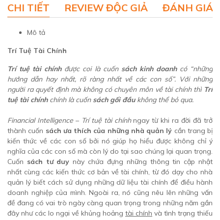
CHI TIẾT
REVIEW ĐỘC GIẢ
ĐÁNH GIÁ 
Mô tả
Trí Tuệ Tài Chính
Trí tuệ tài chính
được coi là cuốn
sách kinh doanh
có “những
hướng dẫn hay nhất, rõ ràng nhất về các con số”. Với những
người ra quyết định mà không có chuyên môn về
tài chính
thì
Trí
tuệ tài chính
chính là cuốn
sách gối đầu
không thể bỏ qua.
Financial Intelligence
–
Trí tuệ tài chính
ngay từ khi ra đời đã trở
thành cuốn
sách ưa thích của những nhà quản lý
cần trang bị
kiến thức về các con số bởi nó giúp họ hiểu được không chỉ ý
nghĩa của các con số mà còn lý do tại sao chúng lại quan trọng.
Cuốn
sách tư duy
này chứa đựng những thông tin cập nhật
nhất cùng các kiến thức cơ bản về tài chính, từ đó dạy cho nhà
quản lý biết cách sử dụng những dữ liệu tài chính để điều hành
doanh nghiệp của mình. Ngoài ra, nó cũng nêu lên những vấn
đề đang có vai trò ngày càng quan trọng trong những năm gần
đây như các lo ngại về khủng hoảng
tài chính
và tình trạng thiếu