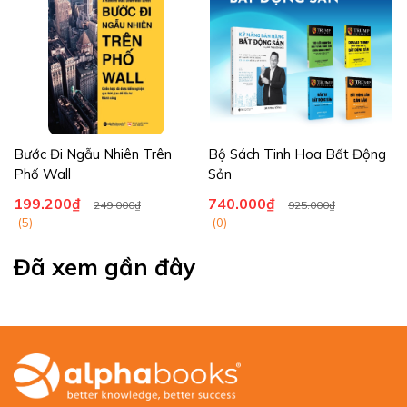
Bước Đi Ngẫu Nhiên Trên
Bộ Sách Tinh Hoa Bất Động
Phố Wall
Sản
199.200₫
740.000₫
249.000₫
925.000₫
(5)
(0)
Đã xem gần đây