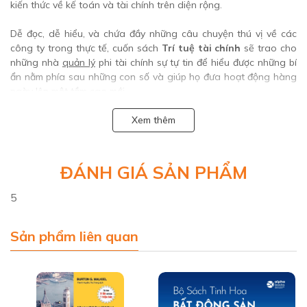
kiến thức về kế toán và tài chính trên diện rộng.
Dễ đọc, dễ hiểu, và chứa đầy những câu chuyện thú vị về các
công ty trong thực tế, cuốn sách
Trí tuệ tài chính
sẽ trao cho
những nhà
quản lý
phi tài chính sự tự tin để hiểu được những bí
ẩn nằm phía sau những con số và giúp họ đưa hoạt động hàng
ngày lên một tầm cao mới.
TÁC GIẢ :
Xem thêm
Karen Berman và Joe Knight là những nhà sáng lập của
Business Literacy Institute có trụ sở tại Los Angeles. Họ đào tạo
những nhà quản lý tại các tổ chức như American Express, P&G,
ĐÁNH GIÁ SẢN PHẨM
Pacific Life, GM và Tyco International. Họ đã trả lời phỏng vấn
cho nhiều báo, trong đó có
BusinessWeek
,
USA Today
và
Los
5
Angeles Times.
John Case là tác giả của nhiều cuốn sách thành công, gồm
Sản phẩm liên quan
có
Open-Book Management
và
The Open-Book Experience
. Ông
viết bài cho tạp chí
Inc.
và
Harvard Business Review
cùng nhiều
xuất bản phẩm về kinh doanh khác.
Alpha Books
trân trọng giới thiệu!