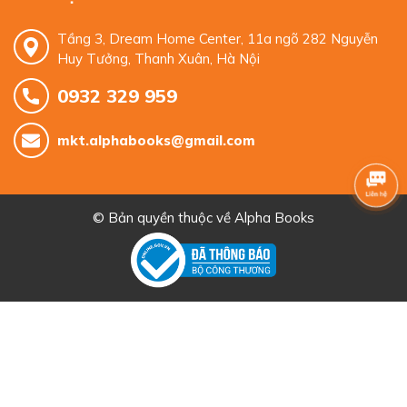
Tầng 3, Dream Home Center, 11a ngõ 282 Nguyễn
Huy Tưởng, Thanh Xuân, Hà Nội
0932 329 959
mkt.alphabooks@gmail.com
© Bản quyền thuộc về
Alpha Books