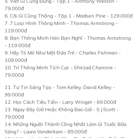
5.
Viết Gì Cũng Đúng - Tập 1
- Anthony Weston -
79.000đ
6.
Cãi Gì Cũng Thắng - Tập 1
- Madsen Pirie - 129.000đ
7.
7 Loại Hình Thông Minh
- Thomas Armstrong -
119.000đ
8.
Bạn Thông Minh Hơn Bạn Nghĩ
- Thomas Armstrong
- 119.000đ
9.
Hãy Tò Mò Như Một Đứa Trẻ
- Charles Fishman -
109.000đ
10.
Trí Thông Minh Tích Cực
- Shirzad Chamine -
79.000đ
11.
Tự Tin Sáng Tạo
- Tom Kelley, David Kelley -
99.000đ
12.
Học Cách Tiêu Tiền
- Larry Winget - 69.000đ
13.
Ngay Bây Giờ Hoặc Không Bao Giờ
- S.J.Scott -
79.000đ
14.
Những Người Thành Công Nhất Làm Gì Trước Bữa
Sáng?
- Laura Vanderkam - 89.000đ