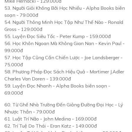
Mike Hernacki - 129.000đ
53.
Người Giỏi Không Bởi Học Nhiều
- Alpha Books biên
soạn - 79.000đ
54.
Người Thông Minh Học Tập Như Thế Nào
- Ronald
Gross - 129.000đ
55.
Luyện Đọc Siêu Tốc
- Peter Kump - 159.000đ
56.
Học Khôn Ngoan Mà Không Gian Nan
- Kevin Paul -
99.000đ
57.
Học Tập Cũng Cần Chiến Lược
- Joe Landsberger -
75.000đ
58.
Phương Pháp Đọc Sách Hiệu Quả
- Mortimer J.Adler
Charles Van Doren - 139.000đ
59.
Luyện Đọc Nhanh
- Alpha Books biên soạn -
69.000đ
60.
Từ Ghế Nhà Trường Đến Giảng Đường Đại Học
- Lý
Nhược Thần - 79.000đ
61.
Luật Trí Não
- John Medina - 169.000đ
62.
Trí Tuệ Do Thái
- Eran Katz - 149.000đ