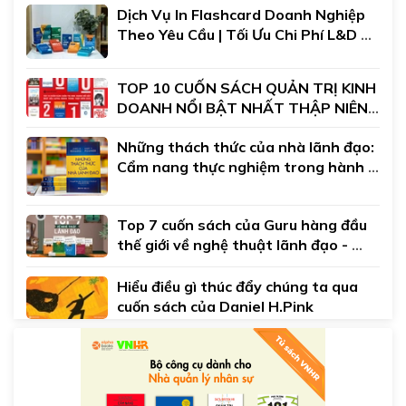
Dịch Vụ In Flashcard Doanh Nghiệp 
Theo Yêu Cầu | Tối Ưu Chi Phí L&D 
Đào Tạo Nội Bộ
TOP 10 CUỐN SÁCH QUẢN TRỊ KINH 
DOANH NỔI BẬT NHẤT THẬP NIÊN 
2010
Những thách thức của nhà lãnh đạo: 
Cẩm nang thực nghiệm trong hành 
trình lãnh đạo của bạn
Top 7 cuốn sách của Guru hàng đầu 
thế giới về nghệ thuật lãnh đạo - 
John C.Maxwell
Hiểu điều gì thúc đẩy chúng ta qua 
cuốn sách của Daniel H.Pink