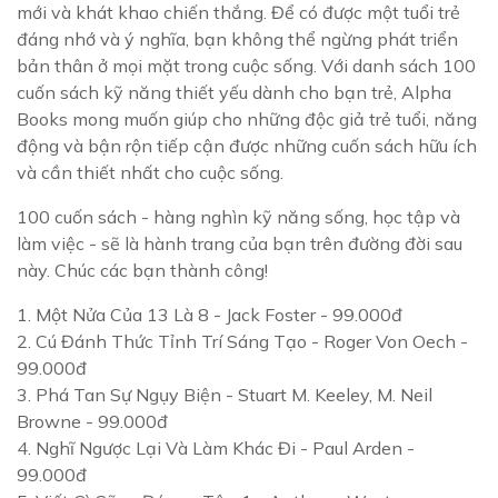
mới và khát khao chiến thắng. Để có được một tuổi trẻ
đáng nhớ và ý nghĩa, bạn không thể ngừng phát triển
bản thân ở mọi mặt trong cuộc sống. Với danh sách 100
cuốn sách kỹ năng thiết yếu dành cho bạn trẻ, Alpha
Books mong muốn giúp cho những độc giả trẻ tuổi, năng
động và bận rộn tiếp cận được những cuốn sách hữu ích
và cần thiết nhất cho cuộc sống.
100 cuốn sách - hàng nghìn kỹ năng sống, học tập và
làm việc - sẽ là hành trang của bạn trên đường đời sau
này. Chúc các bạn thành công!
1.
Một Nửa Của 13 Là 8
- Jack Foster - 99.000đ
2.
Cú Đánh Thức Tỉnh Trí Sáng Tạo
- Roger Von Oech -
99.000đ
3.
Phá Tan Sự Ngụy Biện
- Stuart M. Keeley, M. Neil
Browne - 99.000đ
4.
Nghĩ Ngược Lại Và Làm Khác Đi
- Paul Arden -
99.000đ