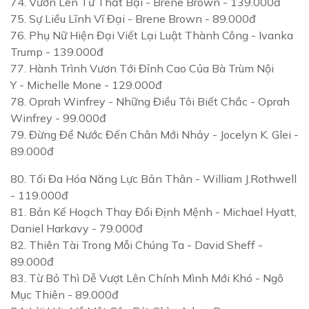
74.
Vươn Lên Từ Thất Bại
- Brene Brown - 139.000đ
75.
Sự Liều Lĩnh Vĩ Đại
- Brene Brown - 89.000đ
76.
Phụ Nữ Hiện Đại Viết Lại Luật Thành Công
- Ivanka
Trump - 139.000đ
77.
Hành Trình Vươn Tới Đỉnh Cao Của Bà Trùm Nội
Y
- Michelle Mone - 129.000đ
78.
Oprah Winfrey - Những Điều Tôi Biết Chắc
- Oprah
Winfrey - 99.000đ
79.
Đừng Để Nước Đến Chân Mới Nhảy
- Jocelyn K. Glei -
89.000đ
80.
Tối Đa Hóa Năng Lực Bản Thân
- William J.Rothwell
- 119.000đ
81.
Bản Kế Hoạch Thay Đổi Định Mệnh
- Michael Hyatt,
Daniel Harkavy - 79.000đ
82.
Thiên Tài Trong Mỗi Chúng Ta
- David Sheff -
89.000đ
83.
Từ Bỏ Thì Dễ Vượt Lên Chính Mình Mới Khó
- Ngô
Mục Thiên - 89.000đ