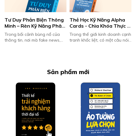
Tư Duy Phản Biện Thông 
Thẻ Học Kỹ Năng Alpha 
Minh – Rèn Kỹ Năng Phân 
Cards - Chìa Khóa Thực 
Tích Và Phản Xạ
Chiến Giúp Bạn Trở 
Trong bối cảnh bùng nổ của
Trong thế giới kinh doanh cạnh
Thành Sát Thủ Doanh Số
thông tin, nơi mà fake news,
tranh khốc liệt, có một câu nói
định kiến và các quan điểm một
luôn đúng: "Top 1% sale giỏi
chiều lan truyền với tốc độ
nhất không nhờ may mắn, mà
chóng mặt, tư duy phản biện ...
nhờ họ thực chiến mỗi ngày."...
t
Sản phẩm mới