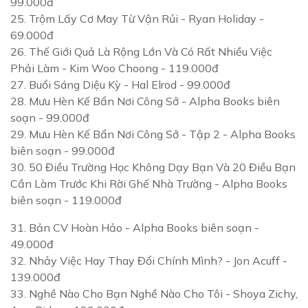
99.000đ
25.
Trộm Lấy Cơ May Từ Vận Rủi
- Ryan Holiday -
69.000đ
26.
Thế Giới Quả Là Rộng Lớn Và Có Rất Nhiều Việc
Phải Làm
- Kim Woo Choong - 119.000đ
27.
Buổi Sáng Diệu Kỳ
- Hal Elrod - 99.000đ
28.
Mưu Hèn Kế Bẩn Nơi Công Sở
- Alpha Books biên
soạn - 99.000đ
29.
Mưu Hèn Kế Bẩn Nơi Công Sở - Tập 2
- Alpha Books
biên soạn - 99.000đ
30.
50 Điều Trường Học Không Dạy Bạn Và 20 Điều Bạn
Cần Làm Trước Khi Rời Ghế Nhà Trường
- Alpha Books
biên soạn - 119.000đ
31.
Bản CV Hoàn Hảo
- Alpha Books biên soạn -
49.000đ
32.
Nhảy Việc Hay Thay Đổi Chính Mình?
- Jon Acuff -
139.000đ
33.
Nghề Nào Cho Bạn Nghề Nào Cho Tôi
- Shoya Zichy,