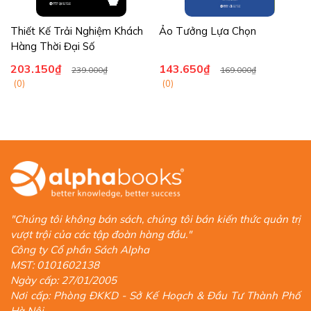
Thiết Kế Trải Nghiệm Khách
Ảo Tưởng Lựa Chọn
Hàng Thời Đại Số
203.150₫
143.650₫
239.000₫
169.000₫
(0)
(0)
"Chúng tôi không bán sách, chúng tôi bán kiến thức quản trị
vượt trội của các tập đoàn hàng đầu."
Công ty Cổ phần Sách Alpha
MST: 0101602138
Ngày cấp: 27/01/2005
Nơi cấp: Phòng ĐKKD - Sở Kế Hoạch & Đầu Tư Thành Phố
Hà Nội