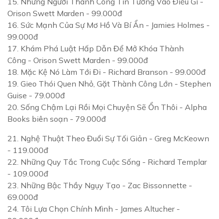
15.
Những Người Thành Công Tin Tưởng Vào Điều Gì
-
Orison Swett Marden - 99.000đ
16.
Sức Mạnh Của Sự Mơ Hồ Và Bí Ẩn
- Jamies Holmes -
99.000đ
17.
Khám Phá Luật Hấp Dẫn Để Mở Khóa Thành
Công
- Orison Swett Marden - 99.000đ
18.
Mặc Kệ Nó Làm Tới Đi
- Richard Branson - 99.000đ
19.
Gieo Thói Quen Nhỏ, Gặt Thành Công Lớn
- Stephen
Guise - 79.000đ
20.
Sống Chậm Lại Rồi Mọi Chuyện Sẽ Ổn Thôi
- Alpha
Books biên soạn - 79.000đ
21.
Nghệ Thuật Theo Đuổi Sự Tối Giản
- Greg McKeown
- 119.000đ
22.
Những Quy Tắc Trong Cuộc Sống
- Richard Templar
- 109.000đ
23.
Những Bậc Thầy Ngụy Tạo
- Zac Bissonnette -
69.000đ
24.
Tôi Lựa Chọn Chính Mình
- James Altucher -