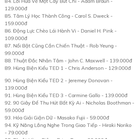
84.
Lời Hứa Về Một Cây Bút Chì
- Adam Braun -
129.000đ
85.
Tâm Lý Học Thành Công
- Carol S. Dweck -
159.000đ
86.
Động Lực Chèo Lái Hành Vi
- Daniel H. Pink -
109.000đ
87.
Nổi Bật Cũng Cần Chiến Thuật
- Rob Yeung -
99.000đ
88.
Thuật Đắc Nhân Tâm
- John C. Maxwell - 139.000đ
89.
Hùng Biện Kiểu TED 1
- Chris Anderson - 129.000đ
90.
Hùng Biện Kiểu TED 2
- Jeremey Donovan -
139.000đ
91.
Hùng Biện Kiểu TED 3
- Carmine Gallo - 139.000đ
92.
90 Giây Để Thu Hút Bất Kỳ Ai
- Nicholas Boothman -
59.000đ
93.
Hóa Giải Giận Dữ
- Masako Fujii - 59.000đ
94.
Kỹ Năng Lắng Nghe Trong Giao Tiếp
- Hiraki Noriko
- 79.000đ