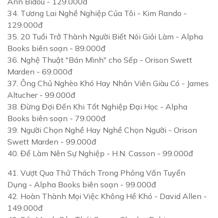
Ann Bidou - 129.000đ
34.
Tương Lai Nghề Nghiệp Của Tôi
- Kim Rando -
129.000đ
35.
20 Tuổi Trở Thành Người Biết Nói Giỏi Làm
- Alpha
Books biên soạn - 89.000đ
36.
Nghệ Thuật "Bán Mình" cho Sếp
- Orison Swett
Marden - 69.000đ
37.
Ông Chủ Nghèo Khó Hay Nhân Viên Giàu Có
- James
Altucher - 99.000đ
38.
Đừng Đợi Đến Khi Tốt Nghiệp Đại Học
- Alpha
Books biên soạn - 79.000đ
39.
Người Chọn Nghề Hay Nghề Chọn Người
- Orison
Swett Marden - 99.000đ
40.
Để Làm Nên Sự Nghiệp
- H.N. Casson - 99.000đ
41.
Vượt Qua Thử Thách Trong Phỏng Vấn Tuyển
Dụng
- Alpha Books biên soạn - 99.000đ
42.
Hoàn Thành Mọi Việc Không Hề Khó
- David Allen -
149.000đ