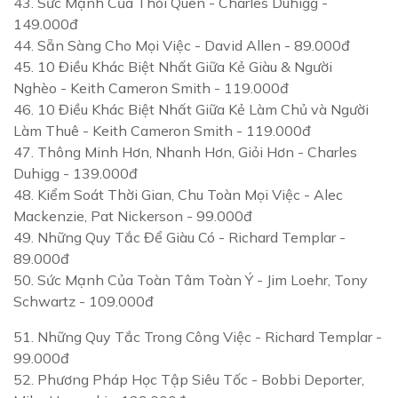
43.
Sức Mạnh Của Thói Quen
- Charles Duhigg -
149.000đ
44.
Sẵn Sàng Cho Mọi Việc
- David Allen - 89.000đ
45.
10 Điều Khác Biệt Nhất Giữa Kẻ Giàu & Người
Nghèo
- Keith Cameron Smith - 119.000đ
46.
10 Điều Khác Biệt Nhất Giữa Kẻ Làm Chủ và Người
Làm Thuê
- Keith Cameron Smith - 119.000đ
47.
Thông Minh Hơn, Nhanh Hơn, Giỏi Hơn
- Charles
Duhigg - 139.000đ
48.
Kiểm Soát Thời Gian, Chu Toàn Mọi Việc
- Alec
Mackenzie, Pat Nickerson - 99.000đ
49.
Những Quy Tắc Để Giàu Có
- Richard Templar -
89.000đ
50.
Sức Mạnh Của Toàn Tâm Toàn Ý
- Jim Loehr, Tony
Schwartz - 109.000đ
51.
Những Quy Tắc Trong Công Việc
- Richard Templar -
99.000đ
52.
Phương Pháp Học Tập Siêu Tốc
- Bobbi Deporter,