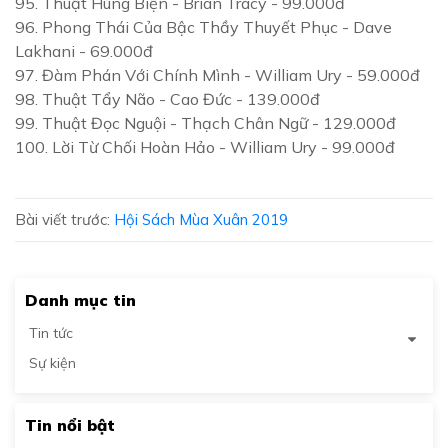
95.
Thuật Hùng Biện
- Brian Tracy - 99.000đ
96.
Phong Thái Của Bậc Thầy Thuyết Phục
- Dave
Lakhani - 69.000đ
97.
Đàm Phán Với Chính Mình
- William Ury - 59.000đ
98.
Thuật Tẩy Não
- Cao Đức - 139.000đ
99.
Thuật Đọc Nguội
- Thạch Chân Ngữ - 129.000đ
100.
Lời Từ Chối Hoàn Hảo
- William Ury - 99.000đ
Bài viết trước:
Hội Sách Mùa Xuân 2019
Danh mục tin
Tin tức
Sự kiện
Tin nổi bật