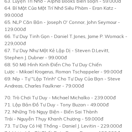
63.
Luyện Trí Nhớ
- Alpha Books biên soạn - 59.000đ
64.
Bí Mật Của Một Trí Nhớ Siêu Phàm
- Eran Katz -
99.000đ
65.
NLP Căn Bản
- Joseph O' Connor, John Seymour -
129.000đ
66.
Tư Duy Tinh Gọn
- Daniel T.Jones, Jame P. Womack -
229,000đ
67.
Tư Duy Như Một Kẻ Lập Dị
- Steven D.Levitt,
Stephen J. Dubner - 99.000đ
68.
50 Mô Hình Kinh Điển Cho Tư Duy Chiến
Lược
- Mikael Krogerus, Roman Tschappeler - 99.000đ
69.
Nlp - Tự "Lập Trình" Cho Tư Duy Của Bạn
- Steve
Andreas, Charles Faulkner - 79.000đ
70.
Trò Chơi Tư Duy
- Michael Michalko - 239.000đ
71.
Lập Bản Đồ Tư Duy
- Tony Buzan - 49.000đ
72.
Những Trò Ngụy Biện - Biến Sai Thành
Trái
- Nguyễn Thụy Khanh Chương - 59.000đ
73.
Tư Duy Có Hệ Thống
- Daniel J. Levitin - 229.000đ