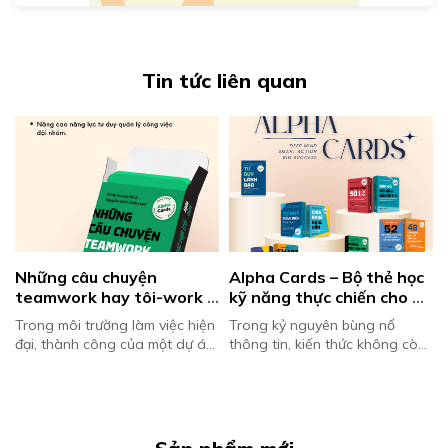
Tin tức liên quan
Những câu chuyện 
Alpha Cards – Bộ thẻ học 
teamwork hay tôi-work – 
kỹ năng thực chiến cho 
Giải pháp rèn luyện làm 
mọi lứa tuổi
Trong môi trường làm việc hiện
Trong kỷ nguyên bùng nổ
việc nhóm
đại, thành công của một dự án
thông tin, kiến thức không còn
không còn phụ thuộc vào nỗ
là thứ khan hiếm. Nhiều người
lực của một cá nhân xuất sắc,
đọc rất nhiều sách, tham gia
mà là sức mạnh tổng hợp của
nhiều khóa học, nhưng khi
c...
quay tr...