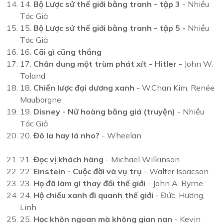
14.
Bộ Lược sử thế giới bằng tranh - tập 3
- Nhiều
Tác Giả
15.
Bộ Lược sử thế giới bằng tranh - tập 5
- Nhiều
Tác Giả
16.
Cãi gì cũng thắng
17.
Chân dung một trùm phát xít - Hitler
- John W.
Toland
18.
Chiến lược đại dương xanh
- W.Chan Kim, Renée
Mauborgne
19.
Disney - Nữ hoàng băng giá (truyện)
- Nhiều
Tác Giả
20.
Đô la hay lá nho?
- Wheelan
21.
Đọc vị khách hàng
- Michael Wilkinson
22.
Einstein - Cuộc đời và vụ trụ
- Walter Isaacson
23.
Họ đã làm gì thay đổi thế giới
- John A. Byrne
24.
Hộ chiếu xanh đi quanh thế giới
- Đức, Hương,
Linh
25.
Học khôn ngoan mà không gian nan
- Kevin