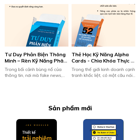
Tư Duy Phản Biện Thông 
Thẻ Học Kỹ Năng Alpha 
Minh – Rèn Kỹ Năng Phân 
Cards - Chìa Khóa Thực 
Tích Và Phản Xạ
Chiến Giúp Bạn Trở 
Trong bối cảnh bùng nổ của
Trong thế giới kinh doanh cạnh
Thành Sát Thủ Doanh Số
thông tin, nơi mà fake news,
tranh khốc liệt, có một câu nói
định kiến và các quan điểm một
luôn đúng: "Top 1% sale giỏi
chiều lan truyền với tốc độ
nhất không nhờ may mắn, mà
chóng mặt, tư duy phản biện ...
nhờ họ thực chiến mỗi ngày."...
t
Sản phẩm mới