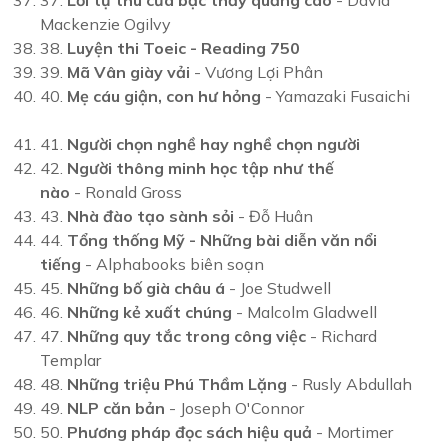
37.
Lời tự thú của bậc thầy quảng cáo
- David
Mackenzie Ogilvy
38.
Luyện thi Toeic - Reading 750
39.
Mã Vân giày vải
- Vương Lợi Phân
40.
Mẹ cáu giận, con hư hỏng
- Yamazaki Fusaichi
41.
Người chọn nghề hay nghề chọn người
42.
Người thông minh học tập như thế
nào
- Ronald Gross
43.
Nhà đào tạo sành sỏi
- Đỗ Huân
44.
Tổng thống Mỹ - Những bài diễn văn nổi
tiếng
- Alphabooks biên soạn
45.
Những bố già châu á
- Joe Studwell
46.
Những kẻ xuất chúng
- Malcolm Gladwell
47.
Những quy tắc trong công việc
- Richard
Templar
48.
Những triệu Phú Thầm Lặng
- Rusly Abdullah
49.
NLP căn bản
- Joseph O'Connor
50.
Phương pháp đọc sách hiệu quả
- Mortimer