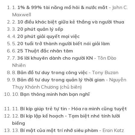
1.
1% & 99% tài năng mồ hôi & nước mắt
- John C.
Maxwell
2.
10 điều khác biệt giữa kẻ thắng và người thua
3.
20 phút quản lý sếp
4.
20 phút giải quyết mọi việc
5.
20 tuổi trở thành người biết nói giỏi làm
6.
25 Thuật đắc nhân tâm
7.
36 lời khuyên dành cho người KN
- Tôn Đào
Nhiên
8.
Bản đồ tư duy trong công việc
- Tony Buzan
9.
Bản đồ tư duy trong quản lý thời gian
- Nguyễn
Thụy Khánh Chương (chủ biên)
10.
Bạn thông minh hơn bạn nghĩ
11.
Bí kíp giúp trẻ tự tin - Hóa ra mình cũng tuyệt
12.
Bí kíp lập kế hoạch - Tạm biệt nhé tính lười
biếng
13.
Bí mật của một trí nhớ siêu phàm
- Eran Katz