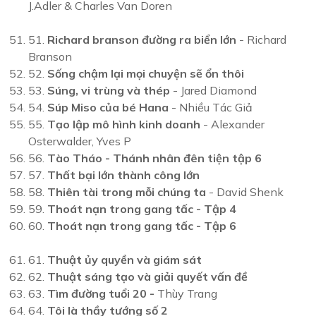
J.Adler & Charles Van Doren
51.
Richard branson đường ra biển lớn
- Richard
Branson
52.
Sống chậm lại mọi chuyện sẽ ổn thôi
53.
Súng, vi trùng và thép
- Jared Diamond
54.
Súp Miso của bé Hana
- Nhiều Tác Giả
55.
Tạo lập mô hình kinh doanh
- Alexander
Osterwalder, Yves P
56.
Tào Tháo - Thánh nhân đên tiện tập 6
57.
Thất bại lớn thành công lớn
58.
Thiên tài trong mỗi chúng ta
- David Shenk
59.
Thoát nạn trong gang tấc - Tập 4
60.
Thoát nạn trong gang tấc - Tập 6
61.
Thuật ủy quyền và giám sát
62.
Thuật sáng tạo và giải quyết vấn đề
63.
Tìm đường tuổi 20
-
Thùy Trang
64.
Tôi là thầy tướng số 2