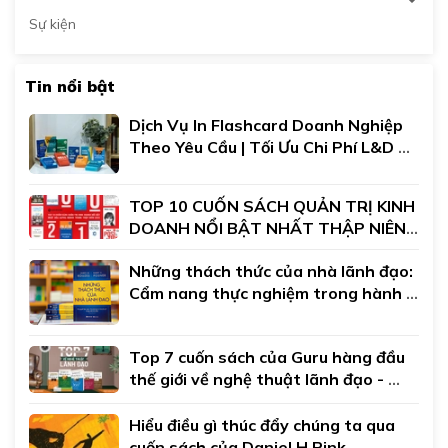
Sự kiện
Tin nổi bật
Dịch Vụ In Flashcard Doanh Nghiệp 
Theo Yêu Cầu | Tối Ưu Chi Phí L&D 
Đào Tạo Nội Bộ
TOP 10 CUỐN SÁCH QUẢN TRỊ KINH 
DOANH NỔI BẬT NHẤT THẬP NIÊN 
2010
Những thách thức của nhà lãnh đạo: 
Cẩm nang thực nghiệm trong hành 
trình lãnh đạo của bạn
Top 7 cuốn sách của Guru hàng đầu 
thế giới về nghệ thuật lãnh đạo - 
John C.Maxwell
Hiểu điều gì thúc đẩy chúng ta qua 
cuốn sách của Daniel H.Pink