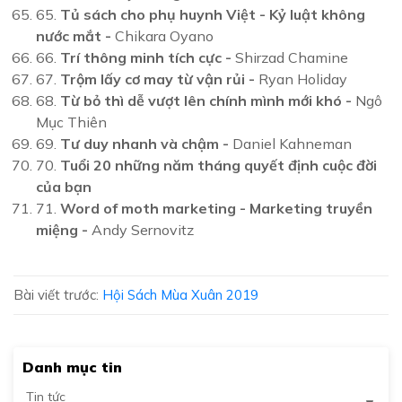
65.
Tủ sách cho phụ huynh Việt - Kỷ luật không
nước mắt
-
Chikara Oyano
66.
Trí thông minh tích cực
-
Shirzad Chamine
67.
Trộm lấy cơ may từ vận rủi
-
Ryan Holiday
68.
Từ bỏ thì dễ vượt lên chính mình mới khó
-
Ngô
Mục Thiên
69.
Tư duy nhanh và chậm
-
Daniel Kahneman
70.
Tuổi 20 những năm tháng quyết định cuộc đời
của bạn
71.
Word of moth marketing - Marketing truyền
miệng
-
Andy Sernovitz
Bài viết trước:
Hội Sách Mùa Xuân 2019
Danh mục tin
Tin tức