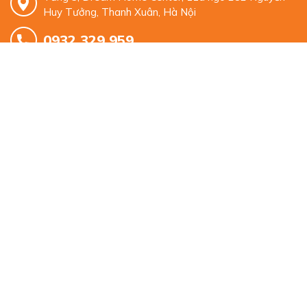
Huy Tưởng, Thanh Xuân, Hà Nội
0932 329 959
mkt.alphabooks@gmail.com
© Bản quyền thuộc về
Alpha Books