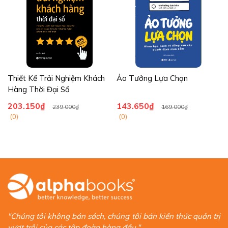
Thiết Kế Trải Nghiệm Khách
Ảo Tưởng Lựa Chọn
Hàng Thời Đại Số
203.150₫
143.650₫
239.000₫
169.000₫
(0)
(0)
"Chúng tôi không bán sách, chúng tôi bán kiến thức quản trị
vượt trội của các tập đoàn hàng đầu."