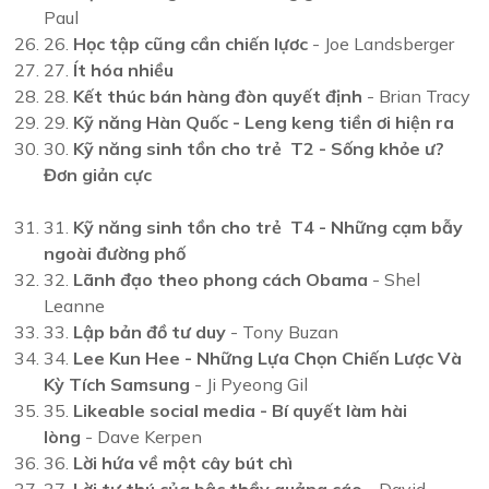
Paul
26.
Học tập cũng cần chiến lựơc
- Joe Landsberger
27.
Ít hóa nhiều
28.
Kết thúc bán hàng đòn quyết định
- Brian Tracy
29.
Kỹ năng Hàn Quốc - Leng keng tiền ơi hiện ra
30.
Kỹ năng sinh tồn cho trẻ T2 - Sống khỏe ư?
Đơn giản cực
31.
Kỹ năng sinh tồn cho trẻ T4 - Những cạm bẫy
ngoài đường phố
32.
Lãnh đạo theo phong cách Obama
- Shel
Leanne
33.
Lập bản đồ tư duy
- Tony Buzan
34.
Lee Kun Hee - Những Lựa Chọn Chiến Lược Và
Kỳ Tích Samsung
- Ji Pyeong Gil
35.
Likeable social media - Bí quyết làm hài
lòng
- Dave Kerpen
36.
Lời hứa về một cây bút chì