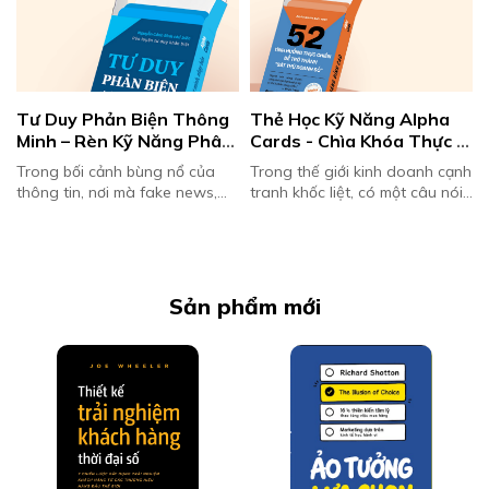
Tư Duy Phản Biện Thông 
Thẻ Học Kỹ Năng Alpha 
Minh – Rèn Kỹ Năng Phân 
Cards - Chìa Khóa Thực 
Tích Và Phản Xạ
Chiến Giúp Bạn Trở 
Trong bối cảnh bùng nổ của
Trong thế giới kinh doanh cạnh
Thành Sát Thủ Doanh Số
thông tin, nơi mà fake news,
tranh khốc liệt, có một câu nói
định kiến và các quan điểm một
luôn đúng: "Top 1% sale giỏi
chiều lan truyền với tốc độ
nhất không nhờ may mắn, mà
chóng mặt, tư duy phản biện ...
nhờ họ thực chiến mỗi ngày."...
t
Sản phẩm mới