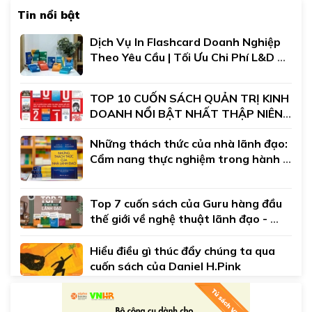
Tin nổi bật
Dịch Vụ In Flashcard Doanh Nghiệp 
Theo Yêu Cầu | Tối Ưu Chi Phí L&D 
Đào Tạo Nội Bộ
TOP 10 CUỐN SÁCH QUẢN TRỊ KINH 
DOANH NỔI BẬT NHẤT THẬP NIÊN 
2010
Những thách thức của nhà lãnh đạo: 
Cẩm nang thực nghiệm trong hành 
trình lãnh đạo của bạn
Top 7 cuốn sách của Guru hàng đầu 
thế giới về nghệ thuật lãnh đạo - 
John C.Maxwell
Hiểu điều gì thúc đẩy chúng ta qua 
cuốn sách của Daniel H.Pink