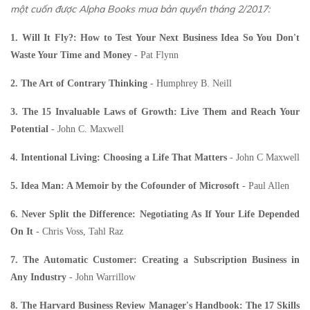
một cuốn được Alpha Books mua bản quyền tháng 2/2017:
1.
Will It Fly?: How to Test Your Next Business Idea So You Don't
Waste Your Time and Money
- Pat Flynn
2.
The Art of Contrary Thinking
- Humphrey B. Neill
3.
The 15 Invaluable Laws of Growth: Live Them and Reach Your
Potential
- John C. Maxwell
4.
Intentional Living: Choosing a Life That Matters
- John C Maxwell
5.
Idea Man: A Memoir by the Cofounder of Microsoft
- Paul Allen
6.
Never Split the Difference: Negotiating As If Your Life Depended
On It
- Chris Voss, Tahl Raz
7.
The Automatic Customer: Creating a Subscription Business in
Any Industry
- John Warrillow
8.
The Harvard Business Review Manager's Handbook: The 17 Skills