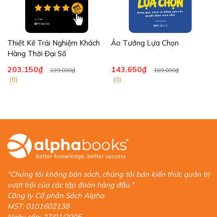
Thiết Kế Trải Nghiệm Khách
Ảo Tưởng Lựa Chọn
Hàng Thời Đại Số
203.150₫
143.650₫
239.000₫
169.000₫
(0)
(0)
"Chúng tôi không bán sách, chúng tôi bán kiến thức quản trị
vượt trội của các tập đoàn hàng đầu."
Công ty Cổ phần Sách Alpha
MST: 0101602138
Ngày cấp: 27/01/2005