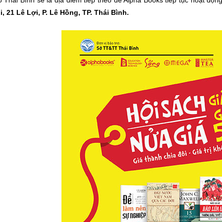
 Thái Bình sẽ là địa điểm tiếp theo để Alpha Books tiếp tục hoạt độn
, 21 Lê Lợi, P. Lê Hồng, TP. Thái Bình.