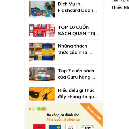
thành phố
Dịch Vụ In 
Thiếu Nhi
Flashcard Doanh 
Nghiệp Theo Yêu 
Cầu | Tối Ưu Chi 
TOP 10 CUỐN 
Phí L&D Đào Tạo 
SÁCH QUẢN TRỊ 
Nội Bộ
KINH DOANH NỔI 
Những thách 
BẬT NHẤT THẬP 
thức của nhà 
NIÊN 2010
lãnh đạo: Cẩm 
nang thực 
Top 7 cuốn sách 
nghiệm trong 
của Guru hàng 
hành trình lãnh 
đầu thế giới về 
đạo của bạn
nghệ thuật lãnh 
Hiểu điều gì thúc 
đạo - John 
đẩy chúng ta qua 
C.Maxwell
cuốn sách của 
Daniel H.Pink