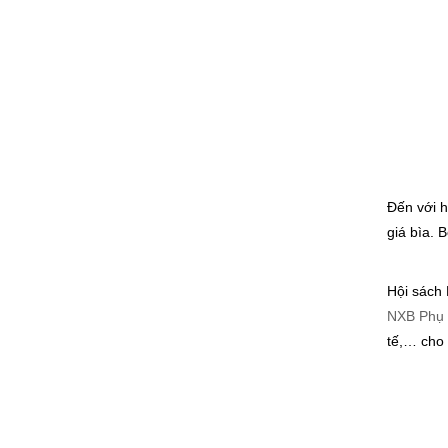
Đến với h
giá bìa. 
Hội sách 
NXB Phụ 
tế,… cho 