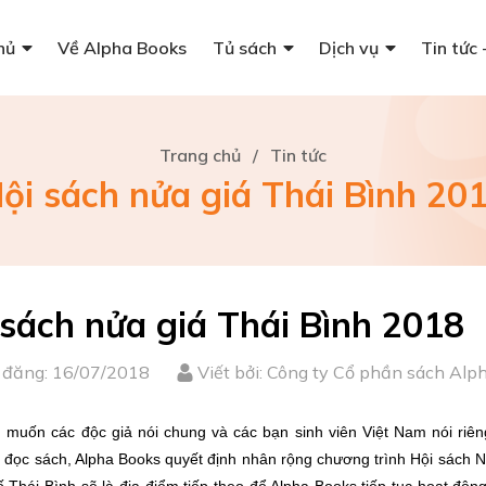
hủ
Về Alpha Books
Tủ sách
Dịch vụ
Tin tức 
Trang chủ
/
Tin tức
ội sách nửa giá Thái Bình 20
 sách nửa giá Thái Bình 2018
 đăng: 16/07/2018
Viết bởi: Công ty Cổ phần sách Alp
 muốn các độc giả nói chung và các bạn sinh viên Việt Nam nói riên
 đọc sách, Alpha Books quyết định nhân rộng chương trình Hội sách Nử