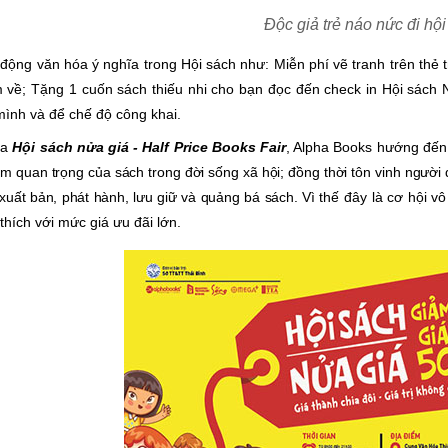
Độc giả trẻ náo nức đi hộ
động văn hóa ý nghĩa trong Hội sách như: Miễn phí vẽ tranh trên thẻ
 về; Tặng 1 cuốn sách thiếu nhi cho bạn đọc đến check in Hội sách 
ình và để chế độ công khai.
ua
Hội sách nửa giá -
Half Price Books Fair
,
Alpha Books hướng đế
 tầm quan trọng của sách trong đời sống xã hội; đồng thời tôn vinh người
xuất bản, phát hành, lưu giữ và quảng bá sách. Vì
thế đây là cơ hội v
thích với mức giá ưu đãi lớn.