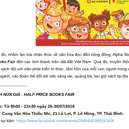
h đó, nhằm
lan tỏa nhận thức về văn hóa đọc đến cộng đồng, Alpha B
oks Fair
đến các tỉnh thành trên dải đất Việt Nam. Qua đó, truyền th
 sách đối với việc phát triển tri thức, tâm hồn của mỗi con người trong
ngành, các đoàn thể đối với việc sáng tác, quảng bá, lưu giữ sách tại đị
-------------------
H NỬA GIÁ - HALF PRICE BOOKS FAIR
n: Từ 8h00 - 21h30 ngày 26-30/07/2018
: Cung Văn Hóa Thiếu Nhi, 21 Lê Lợi, P. Lê Hồng, TP. Thái Bình.
 sự kiện:
https://www.facebook.com/events/284844038926369/