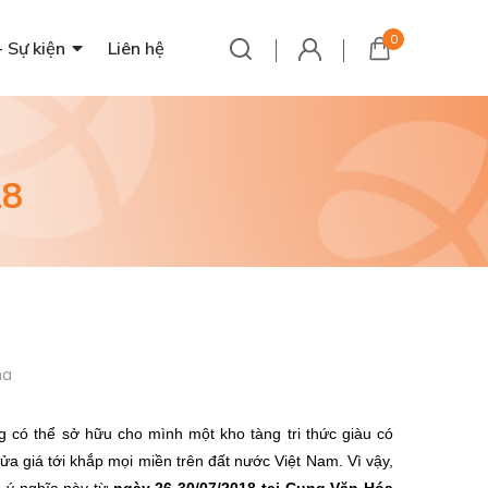
0
- Sự kiện
Liên hệ
18
ha
g có thể sở hữu cho mình một kho tàng tri thức giàu có
a giá tới khắp mọi miền trên đất nước Việt Nam. Vì vậy,