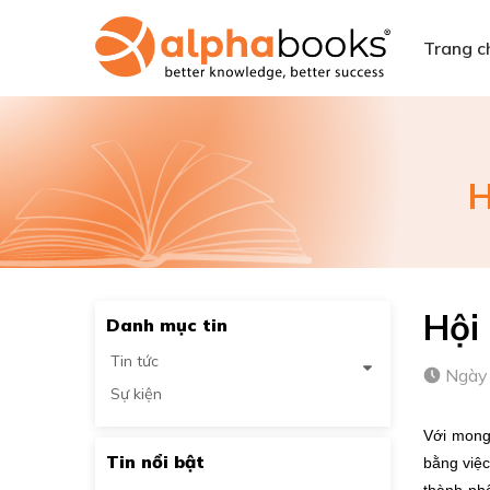
Trang c
H
Hội
Danh mục tin
Tin tức
Ngày
Sự kiện
Với mong
Tin nổi bật
bằng việc