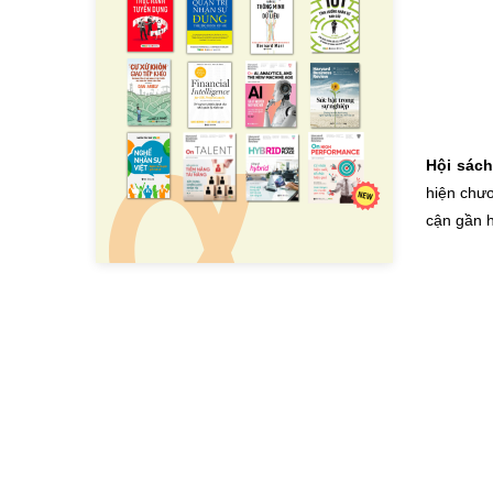
Hội sách
hiện chươ
cận gần h