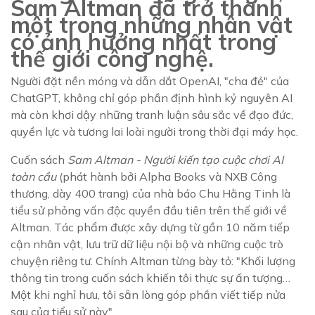
Sam Altman đã trở thành
một trong những nhân vật
có ảnh hưởng nhất trong
thế giới công nghệ.
Người đặt nền móng và dẫn dắt OpenAI, "cha đẻ" của
ChatGPT, không chỉ góp phần định hình kỷ nguyên AI
mà còn khơi dậy những tranh luận sâu sắc về đạo đức,
quyền lực và tương lai loài người trong thời đại máy học.
Cuốn sách
Sam Altman - Người kiến tạo cuộc chơi AI
toàn cầu
(phát hành bởi Alpha Books và NXB Công
thương, dày 400 trang) của nhà báo Chu Hằng Tinh là
tiểu sử phỏng vấn độc quyền đầu tiên trên thế giới về
Altman. Tác phẩm được xây dựng từ gần 10 năm tiếp
cận nhân vật, lưu trữ dữ liệu nội bộ và những cuộc trò
chuyện riêng tư. Chính Altman từng bày tỏ: "Khối lượng
thông tin trong cuốn sách khiến tôi thực sự ấn tượng…
Một khi nghỉ hưu, tôi sẵn lòng góp phần viết tiếp nửa
sau của tiểu sử này".