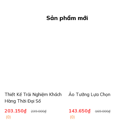
thoát khỏi "lời nguyền thất bại
hướng mà còn mở rộng tầm
93...
nhìn. Nhữ...
Sản phẩm mới
Thiết Kế Trải Nghiệm Khách
Ảo Tưởng Lựa Chọn
Hàng Thời Đại Số
203.150₫
143.650₫
239.000₫
169.000₫
(0)
(0)