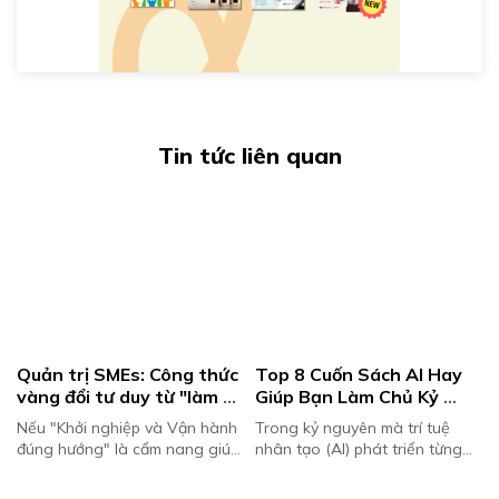
Tin tức liên quan
Quản trị SMEs: Công thức 
Top 8 Cuốn Sách AI Hay 
vàng đổi tư duy từ "làm 
Giúp Bạn Làm Chủ Kỷ 
 
chủ" sang "lãnh đạo" – 
Nguyên Trí Tuệ Nhân Tạo
Nếu "Khởi nghiệp và Vận hành
Trong kỷ nguyên mà trí tuệ
Chấm dứt nỗi lo dòng 
đúng hướng" là cẩm nang giúp
nhân tạo (AI) phát triển từng
tiền bấp bênh
p
những người trẻ và các nhà
ngày, việc đọc sách về AI
sáng lập tìm được con đường
không chỉ giúp bạn bắt kịp xu