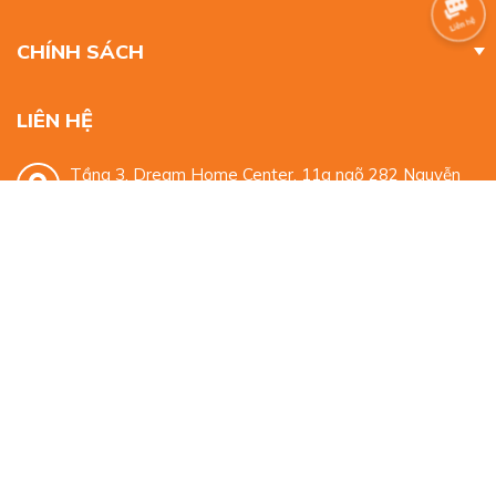
CHÍNH SÁCH
LIÊN HỆ
Tầng 3, Dream Home Center, 11a ngõ 282 Nguyễn
Huy Tưởng, Thanh Xuân, Hà Nội
0932 329 959
mkt.alphabooks@gmail.com
© Bản quyền thuộc về
Alpha Books